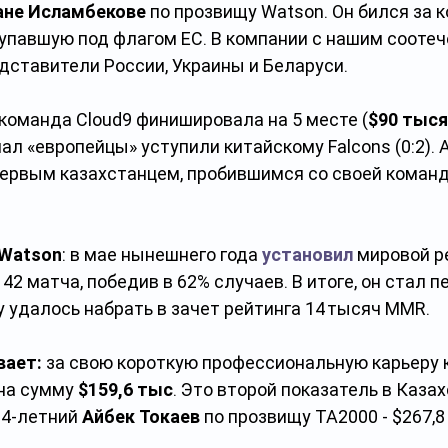
не Исламбекове 
по прозвищу Watson. Он бился за 
тупавшую под флагом ЕС. В компании с нашим сооте
дставители России, Украины и Беларуси.
команда Cloud9 финишировала на 5 месте (
$90 тыся
ал «европейцы» уступили китайскому Falcons (0:2).
ервым казахстанцем, пробившимся со своей командо
 Watson
: в мае нынешнего года 
установил
 мировой р
 42 матча, победив в 62% случаев. В итоге, он стал 
 удалось набрать в зачет рейтинга 14 тысяч MMR.
ает: 
за свою короткую профессиональную карьеру 
на сумму 
$159,6 тыс
. Это второй показатель в Каза
4-летний 
Айбек Токаев
 по прозвищу ТА2000 - $267,8