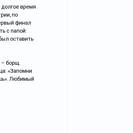
 долгое время 
рии, по 
ервый финал 
ь с папой: 
был оставить 
 – борщ. 
ца: «Запомни 
ешь». Любимый 