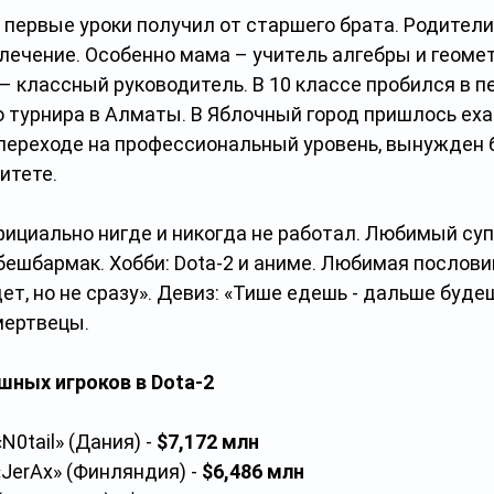
 первые уроки получил от старшего брата. Родители
лечение. Особенно мама – учитель алгебры и геомет
– классный руководитель. В 10 классе пробился в п
турнира в Алматы. В Яблочный город пришлось ехат
 переходе на профессиональный уровень, вынужден 
итете.
фициально нигде и никогда не работал. Любимый суп
ешбармак. Хобби: Dota-2 и аниме. Любимая послови
дет, но не сразу». Девиз: «Тише едешь - дальше буд
мертвецы.
шных игроков в Dota-2
«N0tail» (Дания) - 
$7,172 млн
«JerAx» (Финляндия) - 
$6,486 млн