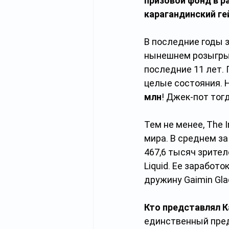
призовой фонд в ра
карагандинский г
В последние годы 
нынешнем розыгрыш
последние 11 лет.
целые состояния. Н
млн
! Джек-пот тог
Тем не менее, The 
мира. В среднем з
467,6 тысяч зрите
Liquid. Ее заработо
дружину Gaimin Gla
Кто представлял К
единственный пред