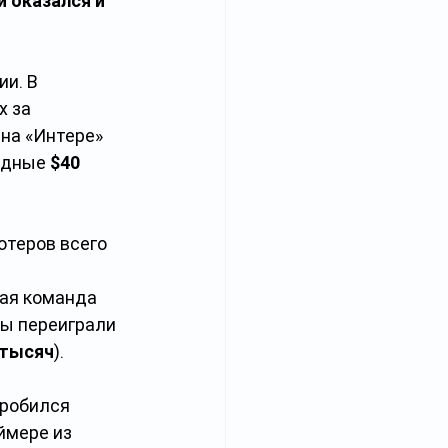
 оказался и 
и. В 
 за 
на «Интере» 
рдные 
$40 
отеров всего 
ая команда 
ы переиграли 
 тысяч
).
пробился 
ймере из 