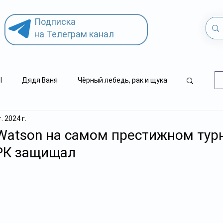
Подписка
на Телеграм канал
l
Дядя Ваня
Чёрный лебедь, рак и щука
. 2024 г.
.kz
детский суицид
Watson на самом престижном тур
 РК защищал