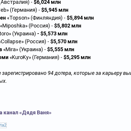
 (Австралия) - 
$6,024 млн
eb» (Германия) - 
$5,945 млн
нен
 «Topson» (Финляндия) - 
$5,894 млн
 «Miposhka» (Россия) - 
$5,802 млн
toro» (Украина) 
- $5,573 млн
«Collapse» (Россия) - 
$5,570 млн
в
 «Mira» (Украина) - 
$5,555 млн
оми
 «KuroKy» (Германия) - 
$5,295 млн
е зарегистрировано 94 дотера, которые за карьеру вы
ых.
а канал «Дядя Ваня»
ta2