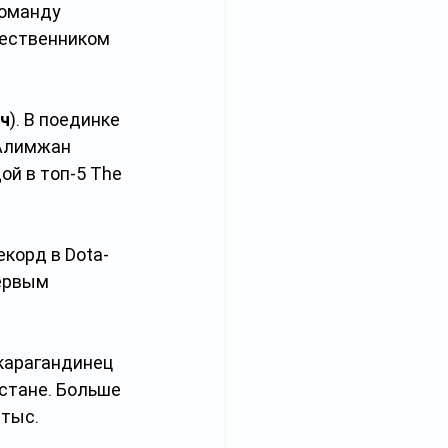
команду 
чественником 
ч
). В поединке 
 Алимжан 
й в топ-5 The 
екорд в Dota-
первым 
карагандинец 
хстане. Больше 
 тыс.