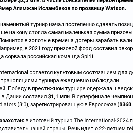
змере $2,5 млн. В числе соискателей первой премии
еймер Алимжан Исламбеков по прозвищу Watson.
знаменитый турнир начал постепенно сдавать позици
е на кону стояла самая маленькая сумма призовых
 Помнится в золотые времена дотеры зарабатывали 
апример, в 2021 году призовой форд составил реко
да сорвала российская команда Spirit.
International остается культовым состязанием для д
а трансляциями турнира ежедневно наблюдали 
лей. Победу в престижном турнире одержала шведск
к в Дании составил 
$1,1 млн
. В суперфинале чемпион
diators (3:0), зарегистрированную в Евросоюзе (
$360
азахстан: 
в итоговый турнир The International-2024 
ставитель нашей страны. Речь идет о 22-летнем ге