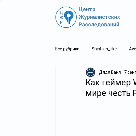
Центр
Журналистских
Расследований
Все рубрики
Shishkin_like
Aye
Дядя Ваня
17 сент
Политпросвет.kz
Свидетель
Как геймер 
мире честь