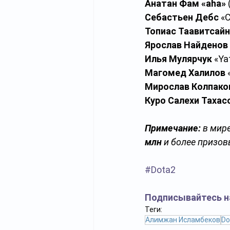
Анатан Фам «aha»
Себастьен Дебс 
«C
Топиас Таавитсай
Ярослав Найденов
Илья Мулярчук
 «Ya
Магомед Халилов
 
Мирослав Колпако
Куро Салехи Тахас
Примечание:
 в мир
млн
 и более призов
#Dota2
Подписывайтесь н
Теги:
Алимжан Исламбеков
Do