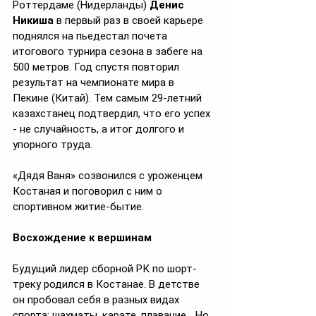
Роттердаме (Нидерланды) 
Денис 
Никиша
 в первый раз в своей карьере 
поднялся на пьедестал почета 
итогового турнира сезона в забеге на 
500 метров. Год спустя повторил 
результат на чемпионате мира в 
Пекине (Китай). Тем самым 29-летний 
казахстанец подтвердил, что его успех 
- не случайность, а итог долгого и 
упорного труда.
«Дядя Ваня» созвонился с уроженцем 
Костаная и поговорил с ним о 
спортивном житие-бытие.  
Восхождение к вершинам
Будущий лидер сборной РК по шорт-
треку родился в Костанае. В детстве 
он пробовал себя в разных видах 
спорта: шахматы, карате, плавание… Но 