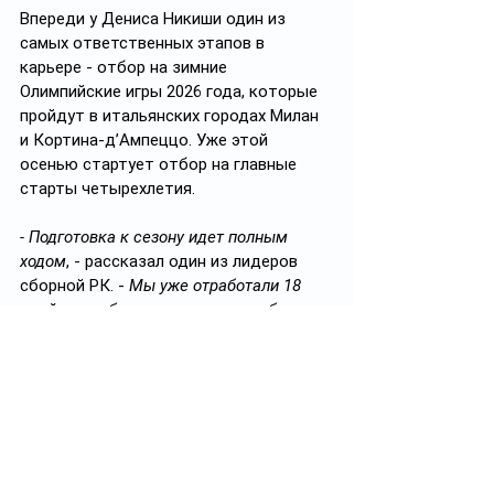
Впереди у Дениса Никиши один из 
самых ответственных этапов в 
карьере - отбор на зимние 
Олимпийские игры 2026 года, которые 
пройдут в итальянских городах Милан 
и Кортина-д’Ампеццо. Уже этой 
осенью стартует отбор на главные 
старты четырехлетия.
- Подготовка к сезону идет полным 
ходом
, - рассказал один из лидеров 
сборной РК. - 
Мы уже отработали 18 
дней на учебно-тренировочных сборах. 
Через два дня снова улетаем за 
границу. Продолжим подготовку в 
турецком Эрзуруме. На Армянском 
нагорье проведем ледовый сбор на 
высоте около 2000 метров над уровнем 
моря. Условия среднегорья выбраны 
неслучайно. Занятия в таких условиях 