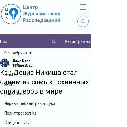
Центр
Журналистских
Расследований
Регистрация
Пост
Все рубрики
Дядя Ваня
Все рубрики
19 мая 2025 г.
Как Денис Никиша стал
Shishkin_like
одним из самых техничных
Ayel
спринтеров в мире
Дядя Ваня
Чёрный лебедь, рак и щука
Политпросвет.kz
Свидетель.kz