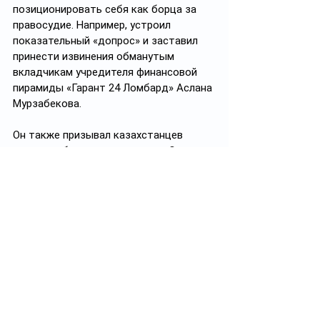
позиционировать себя как борца за 
правосудие. Например, устроил 
показательный «допрос» и заставил 
принести извинения обманутым 
вкладчикам учредителя финансовой 
пирамиды «Гарант 24 Ломбард» Аслана 
Мурзабекова.
Он также призывал казахстанцев 
наказать британского комика Сашу 
Барона Коэна за созданный им образ 
казахстанского журналиста Бората 
Сагдиева. Кроме того, «Дикий» 
запустил в соцсетях поддержанный 
многими казахстанскими звездами и 
спортсменами челлендж «Ирбис и 
Волк», суть которого заключалась в 
том, чтобы фотографироваться с 
растопыренными пальцами, 
напоминающими когти снежного барса 