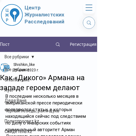
Центр
Журналистских
Расследований
Регистрация
Пост
Все рубрики
Shishkin_like
Все рубрики
20 июл. 2023 г.
Как «Дикого» Армана на
Shishkin_like
западе героем делают
Ayel
В последние несколько месяцев в 
Дядя Ваня
американской прессе периодически 
появляются статьи, в которых 
Чёрный лебедь, рак и щука
находящийся сейчас под следствием 
Политпросвет.kz
по делу о январских событиях 
криминальный авторитет Арман 
Свидетель.kz