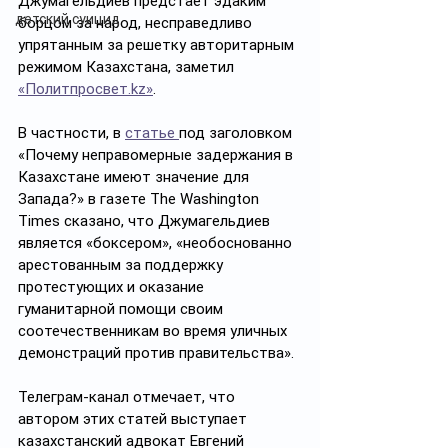
Джумагельдиев предстает эдаким 
детский суицид
борцом за народ, несправедливо 
упрятанным за решетку авторитарным 
режимом Казахстана, заметил 
«Политпросвет.kz»
. 
В частности, в 
статье 
под заголовком 
«Почему неправомерные задержания в 
Казахстане имеют значение для 
Запада?» в газете The Washington 
Times сказано, что Джумагельдиев 
является «боксером», «необоснованно 
арестованным за поддержку 
протестующих и оказание 
гуманитарной помощи своим 
соотечественникам во время уличных 
демонстраций против правительства».
Телеграм-канал отмечает, что 
автором этих статей выступает 
казахстанский адвокат Евгений 