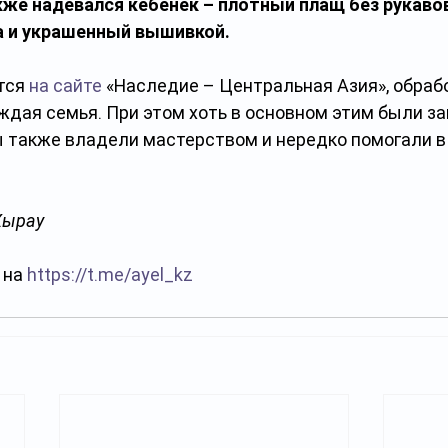
кже надевался кебенек – плотный плащ без рукаво
а и украшенный вышивкой.
тся 
на сайте
 «Наследие – Центральная Азия», обрабо
ждая семья. При этом хоть в основном этим были за
также владели мастерством и нередко помогали в 
Жырау
на 
https://t.me/ayel_kz