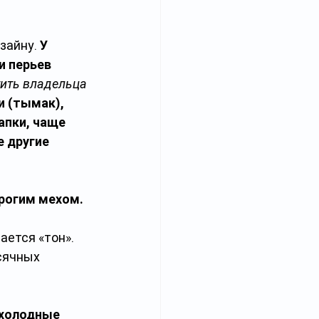
зайну. 
У 
 перьев 
ить владельца 
 (тымак), 
апки, чаще 
 другие 
рогим мехом. 
ается «тон». 
сячных 
 холодные 