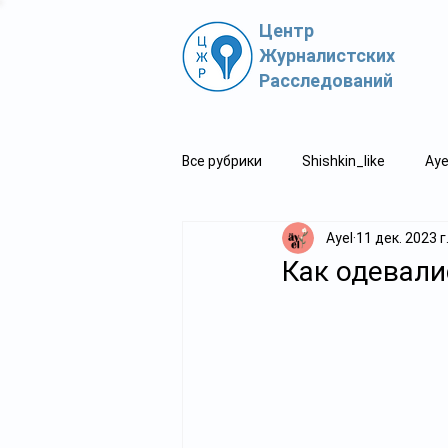
Центр
Журналистских
Расследований
Все рубрики
Shishkin_like
Aye
Ayel
11 дек. 2023 г
Политпросвет.kz
Свидетель
Как одевали