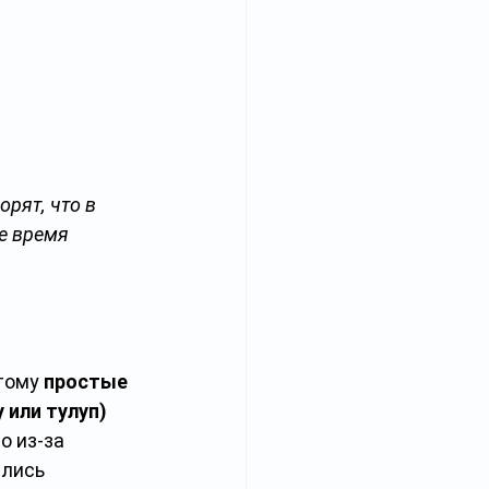
рят, что в 
е время 
тому 
простые 
 или тулуп) 
о из-за 
лись 