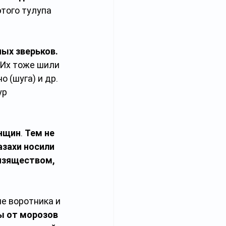
того тулупа 
ых зверьков. 
 Их тоже шили 
 (шуга) и др. 
р 
енщин
. 
Тем не 
азахи носили 
изяществом, 
е воротника и 
 от морозов 