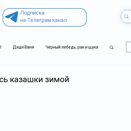
Подписка
на Телеграм канал
l
Дядя Ваня
Чёрный лебедь, рак и щука
.
.kz
детский суицид
сь казашки зимой