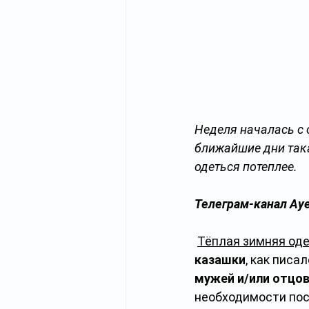
Неделя началась c 
ближайшие дни така
одеться потеплее.
Телеграм-канал Aye
Тёплая зимняя од
казашки
, как писа
мужей и/или отцов
необходимости пос