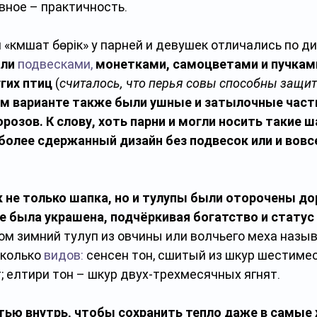
вное – практичность.
«кәмшат бөрік» у парней и девушек отличались по ди
али
подвесками,
монетками, самоцветами и пучками
угих птиц
 (
считалось, что перья совы способны защит
м варианте также были ушные и затылочные части
озов. К слову, хоть парни и могли носить такие ш
более сдержанный дизайн без подвесок или и вовсе
 не только шапка, но и тулупы были оторочены до
 была украшена, подчёркивая богатство и статус 
ом зимний тулуп из овчины или волчьего меха назыв
колько 
видов:
 сенсен тон, сшитый из шкур шестиме
 елтири тон – шкур двух-трехмесячных ягнят. 
ью внутрь, чтобы сохранить тепло даже в самые