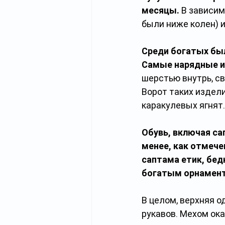
месяцы.
 В зависим
были ниже колен) и
Среди богатых был
Самые нарядные и
шерстью внутрь, св
Ворот таких издели
каракулевых ягнят.
Обувь, включая са
менее, как отмече
саптама етик, бед
богатым орнамен
В целом, верхняя о
рукавов. Мехом ока