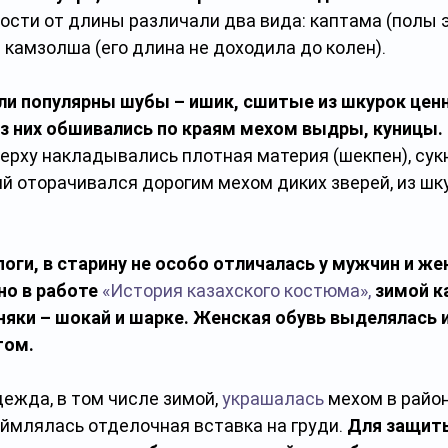
ости от длины различали два вида: каптама (полы э
 камзолша (его длина не доходила до колен).
и популярны шубы – ишик, сшитые из шкурок ценн
з них обшивались по краям мехом выдры, куницы.
ерху накладывались плотная материя (шекпен), сукно
й оторачивался дорогим мехом диких зверей, из шку
поги, в старину не особо отличалась у мужчин и ж
но в работе
«История казахского костюма»,
зимой к
няки – шокай и шарке. Женская обувь выделялась 
том.
дежда, в том числе зимой, 
украшалась
 мехом в район
ймлялась отделочная вставка на груди. 
Для защиты