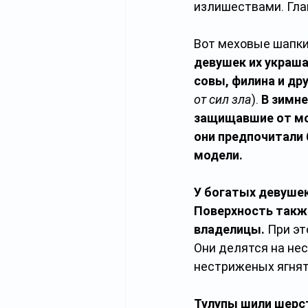
излишествами. Гла
Вот меховые шапки 
девушек их украш
совы, филина и др
от сил зла
). 
В зимне
защищавшие от мор
они предпочитали 
модели.
У богатых девушек
Поверхность также
владелицы.
 При эт
Они делятся на нес
нестриженых ягнят;
Тулупы шили шерст