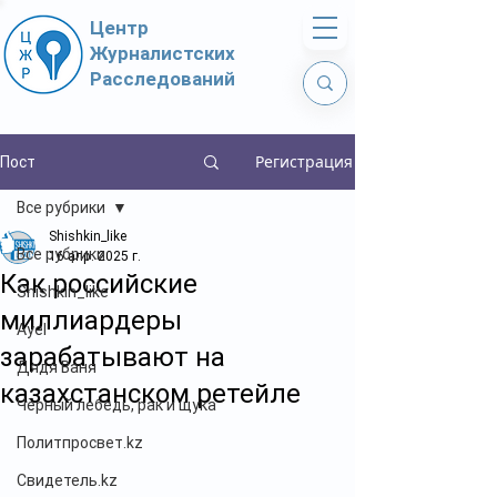
Центр
Журналистских
Расследований
Регистрация
Пост
Все рубрики
Shishkin_like
Все рубрики
16 апр. 2025 г.
Как российские
Shishkin_like
миллиардеры
Ayel
зарабатывают на
Дядя Ваня
казахстанском ретейле
Чёрный лебедь, рак и щука
Политпросвет.kz
Свидетель.kz