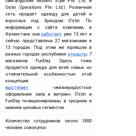
сингапурские Modern Style Pte. Ltd. и 
Ostin Operations Pte. Ltd.). Розничная 
сеть продаёт одежду для детей и 
взрослых под брендом O’stin. По 
информации с сайта компании, в 
Казахстане она 
работает
 уже 15 лет и 
сейчас представлена 27 магазинами в 
13 городах. Под этим же юрлицом в 
разных городах республики 
открыты
 7 
магазинов FunDay. Здесь тоже 
продаётся одежда для всей семьи, но 
отличительной особенностью этой 
концепции 
выступает
 «жизнерадостное 
оформление зала и витрин». O’stin и 
FunDay позиционированы в среднем и 
нижнем ценовых сегментах.
Количество сотрудников
: около 1800 
человек совокупно