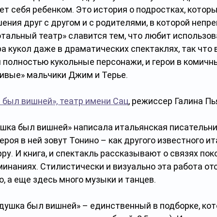
ет себя ребенком. Это история о подростках, котор
ния друг с другом и с родителями, в которой непр
тальный театр» славится тем, что любит использов
 кукол даже в драматических спектаклях, так что в
и полностью кукольные персонажи, и герои в комичны
вые» мальчики Джим и Терье. 
а был вишней», театр имени Сац
, режиссер Галина Пь
шка был вишней» написала итальянская писательн
героя в ней зовут Тонино – как другого известного и
рру. И книга, и спектакль рассказывают о связях пок
инаниях. Стилистически и визуально эта работа от
, а еще здесь много музыки и танцев. 
душка был вишней» – единственный в подборке, кот