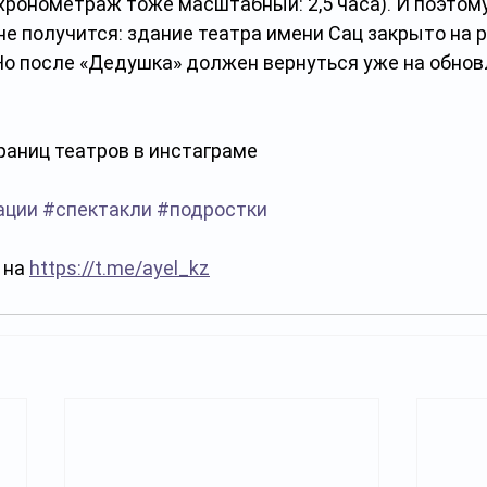
(хронометраж тоже масштабный: 2,5 часа). И поэтом
не получится: здание театра имени Сац закрыто на 
Но после «Дедушка» должен вернуться уже на обнов
раниц театров в инстаграме 
ации
#спектакли
#подростки
на 
https://t.me/ayel_kz