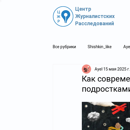
Центр
Журналистских
Расследований
Все рубрики
Shishkin_like
Aye
Ayel
15 мая 2025 г.
Политпросвет.kz
Свидетель
Как совреме
подросткам