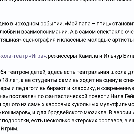
 
ию в исходном событии, «Мой папа – птиц» становит
любви и взаимопонимании. А в самом спектакле оче
тяшная» сценография и классные молодые артисты 
кола-театр «Игра»
, режиссеры Камила и Ильнур Бил
бя театром детей, здесь есть театральная школа дл
о 18 лет, а ее студенты сами выходят на сцену в спе
еры и педагоги выбирают и классику, и современную
на» поставлен по фантастической повести Нила Гейм
я одного из самых кассовых кукольных мультфильмо
 кошмаров», и для бродвейского мюзикла. В версии 
подростки, есть несколько актерских составов, а 
й грим. 