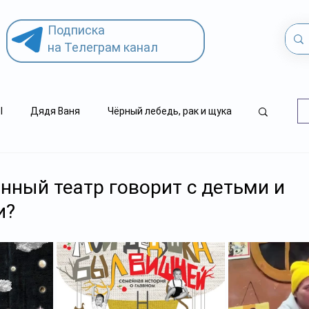
Подписка
на Телеграм канал
l
Дядя Ваня
Чёрный лебедь, рак и щука
.kz
детский суицид
нный театр говорит с детьми и
и?