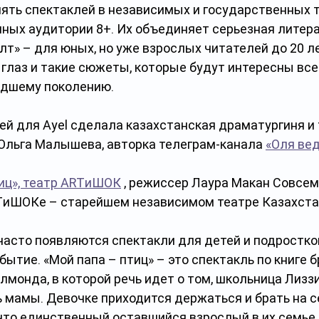
пять спектаклей в независимых и государственных т
ных аудитории 8+. Их объединяет серьезная литера
алт» – для юных, но уже взрослых читателей до 20 ле
а глаз и такие сюжеты, которые будут интересны всей
дшему поколению. 
ей для Ayel сделала казахстанская драматургиня и 
Ольга Малышева, авторка телеграм-канала 
«Оля вед
тиц», театр ARTиШОК
 , режиссер Лаура Макан Совсем
TиШОКе – старейшем независимом театре Казахстан
часто появляются спектакли для детей и подростков
бытие. «Мой папа – птиц» – это спектакль по книге б
монда, в которой речь идет о том, школьница Лиззи 
 мамы. Девочке приходится держаться и брать на с
что единственный оставшийся взрослый в их семье 