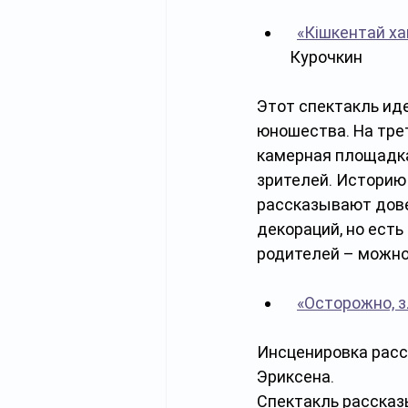
«Кішкентай ха
Курочкин 
Этот спектакль иде
юношества. На тре
камерная площадка
зрителей. Историю
рассказывают дове
декораций, но есть
родителей – можно 
«Осторожно, з
Инсценировка расс
Эриксена. 
Спектакль рассказы