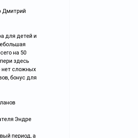
р Дмитрий 
а для детей и 
небольшая 
его на 50 
пери здесь 
» нет сложных 
ов, бонус для 
ланов 
ателя Эндре 
вый период, а 