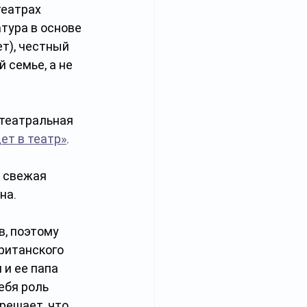
еатрах 
тура в основе 
т), честный 
 семье, а не 
театральная 
ет в театр»
.
 свежая 
а. 
, поэтому 
ританского 
и ее папа 
ебя роль 
решает, что 