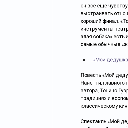
он все еще чувству
выстраивать отноше
хороший финал. «То
инструменты театра
злая собака» есть 
самые обычные «жи
  «Мой дедушк
Повесть «Мой деду
Нанетти, главного 
автора, Тонино Гуэ
традициях и воспом
классическому кино
Спектакль «Мой де