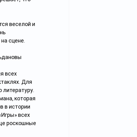
ся веселой и 
нь 
на сцене. 
ьдановы 
я всех 
ктаклях. Для 
 литературу. 
ана, которая 
в в истории 
«Игры» всех 
еще роскошные 