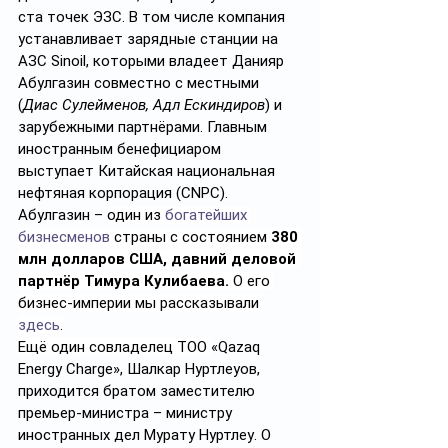
ста точек ЭЗС. В том числе компания 
устанавливает зарядные станции на 
АЗС Sinoil, которыми владеет Данияр 
Абулгазин совместно с местными 
(
Диас Сулейменов, Адл Ескиндиров
) и 
зарубежными партнёрами. Главным 
иностранным бенефициаром 
выступает Китайская национальная 
нефтяная корпорация (CNPC).
Абулгазин – 
один из 
богатейших 
бизнесменов
 страны с состоянием 
380 
млн долларов США, давний деловой 
партнёр Тимура Кулибаева.
 О его 
бизнес-империи мы рассказывали 
здесь
.
Ещё один совладелец ТОО 
«Qazaq 
Energy Charge», Шалкар Нуртлеуов, 
приходится братом заместителю 
премьер-министра – министру 
иностранных дел Мурату Нуртлеу. О 