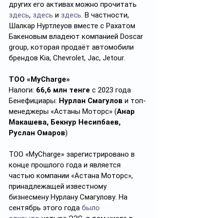
других его активах можно прочитать 
здесь
, 
здесь
 и 
здесь
. В частности, 
Шалкар Нуртлеуов вместе с Рахатом 
Бакеновым владеют компанией Doscar 
group, которая продаёт автомобили 
брендов Kia, Chevrolet, Jac, Jetour.
ТОО «MyCharge»
Налоги: 
66,6 млн тенге
 с 2023 года
Бенефициары: 
Нурлан Смагулов
 и топ-
менеджеры «Астаны Моторс» (
Анар 
Макашева, Бекнур Несипбаев, 
Руслан Омаров
)
ТОО «MyCharge» зарегистрировано в 
конце прошлого года и является 
частью компании «Астана Моторс», 
принадлежащей известному 
бизнесмену Нурлану Смагулову. На 
сентябрь этого года 
было 