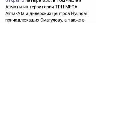
открыто
 четыре ЭЗС, в том числе в 
Алматы на территории ТРЦ MEGA 
Alma-Ata и дилерских центров Hyundai, 
принадлежащих Смагулову, а также в 
Конаеве на территории торгового 
центра Qonaev City.
О бизнес-империи Нурлана Смагулова 
мы рассказывали 
здесь
.
ТОО «Арилан»
Налоги: почти 
40 млн тенге
 с 2015 
года (почти вся сумма приходится на 
2024 год)
Бенефициары: 
Борис Уманов
, 
Алексей 
Сосновский
, 
Назым Тульчинский
Компания была организована в 2012 
году, занималась розничной торговлей 
и предоставлением неких 
индивидуальных услуг, однако с 
середины 2023 года стала развивать 