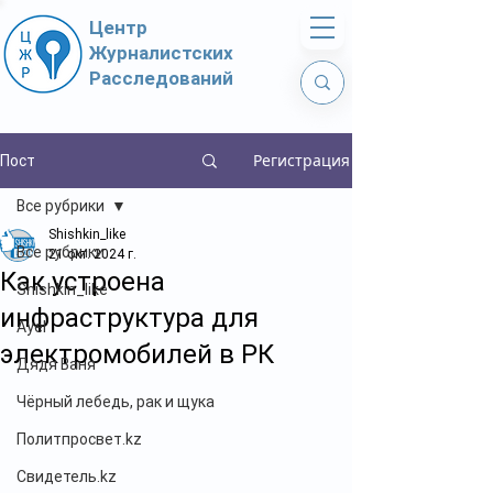
Центр
Журналистских
Расследований
Регистрация
Пост
Все рубрики
Shishkin_like
Все рубрики
21 окт. 2024 г.
Как устроена
Shishkin_like
инфраструктура для
Ayel
электромобилей в РК
Дядя Ваня
Чёрный лебедь, рак и щука
Политпросвет.kz
Свидетель.kz