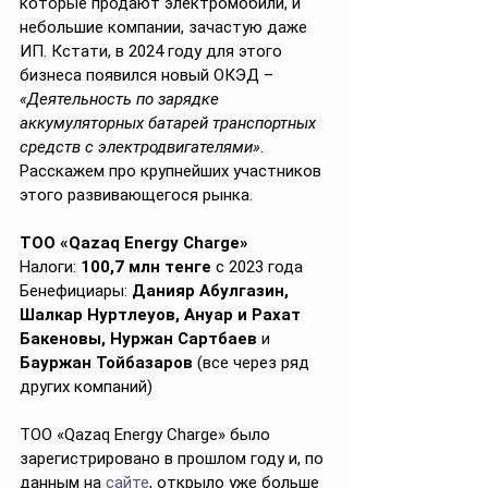
которые продают электромобили, и 
небольшие компании, зачастую даже 
ИП. Кстати, в 2024 году для этого 
бизнеса появился новый ОКЭД – 
«Деятельность по зарядке 
аккумуляторных батарей транспортных 
средств с электродвигателями»
. 
Расскажем про крупнейших участников 
этого развивающегося рынка.
ТОО «Qazaq Energy Charge»
Налоги: 
100,7 млн тенге
 с 2023 года
Бенефициары: 
Данияр Абулгазин, 
Шалкар Нуртлеуов, Ануар и Рахат 
Бакеновы,
Нуржан Сартбаев
 и 
Бауржан Тойбазаров 
(все через ряд 
других компаний) 
ТОО «Qazaq Energy Charge» было 
зарегистрировано в прошлом году и, по 
данным на 
сайте
, открыло уже больше 