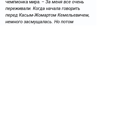
чемпионка мира. – 
За меня все очень 
переживали. Когда начала говорить 
перед Касым-Жомартом Кемельевичем, 
немного засмущалась. Но потом 
собралась и все, что нужно, сказала. В 
ходе встречи поняла, что наш президент 
прям «топит» за бокс!
Невозможное – возможно?
Наталья Богданова в свободное от 
тренировок время любит рисовать и 
слушать музыку. В сборной РК она 
дружит с 
Викторией Графеевой
. 
Почти не пользуется косметикой и 
считает, что девушкам к лицу 
естественная красота. Сейчас 
уроженка СКО учится в омском вузе по 
специальности «тренер». По 
завершению карьеры мечтает уйти в 
бизнес или стать моделью. Одну 