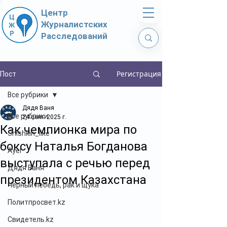
Центр
Журналистских
Расследований
Регистрация
Пост
Все рубрики
Дядя Ваня
Все рубрики
24 сент. 2025 г.
Как чемпионка мира по
Shishkin_like
боксу Наталья Богданова
Ayel
выступала с речью перед
Дядя Ваня
президентом Казахстана
Чёрный лебедь, рак и щука
Политпросвет.kz
Свидетель.kz