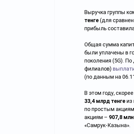
Выручка группы ком
тенге
 (для сравнен
прибыль составила
Общая сумма капит
были уплачены в г
поколения (5G). По
филиалов) 
выплат
(по данным на 06.11
В этом году, скорее
33,4 млрд тенге
 из
по простым акциям
акциям – 
907,8 млн
«Самрук-Казына».