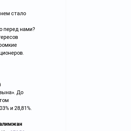
 нем стало 
о перед нами? 
ересов 
ромкие 
ционеров. 
 
зына». До 
том 
3% и 28,81%.
алимжан 