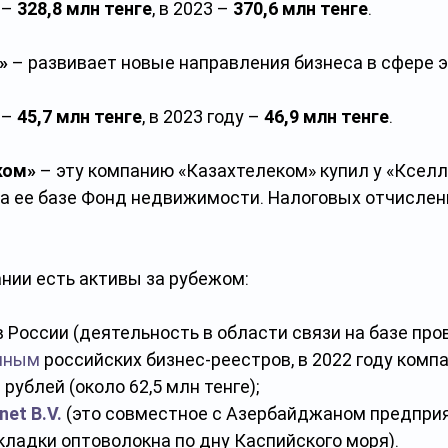
 – 
328,8 млн тенге
, в 2023 – 
370,6 млн тенге
.
»
 – развивает новые направления бизнеса в сфере 
 – 
45,7 млн тенге
, в 2023 году – 
46,9 млн тенге
.
ком»
 – эту компанию «Казахтелеком» купил у «Кселл»
а ее базе Фонд недвижимости. Налоговых отчислен
ании есть активы за рубежом:
в России
(деятельность в области связи на базе про
нным
 российских бизнес-реестров, в 2022 году комп
 рублей (около 62,5 млн тенге);
net B.V.
 (это совместное с Азербайджаном предприя
ладки оптоволокна по дну Каспийского моря).  