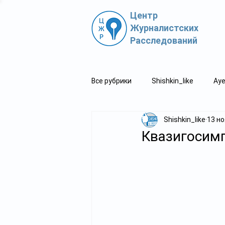
Центр
Журналистских
Расследований
Все рубрики
Shishkin_like
Aye
Shishkin_like
13 но
Политпросвет.kz
Свидетель
Квазигосимп