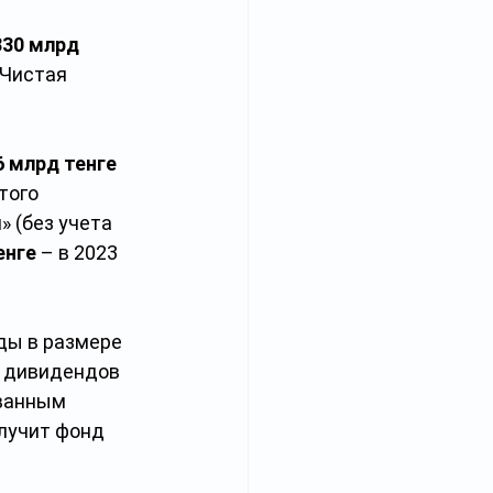
330 млрд 
. Чистая 
6 млрд тенге
того 
» (без учета 
енге
 – в 2023 
ды в размере 
у дивидендов 
ованным 
лучит фонд