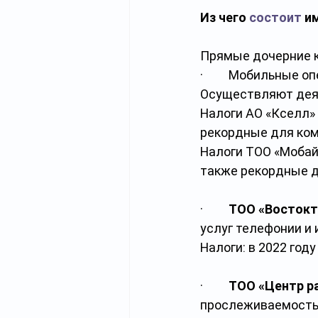
Из чего 
состоит
 и
Прямые дочерние 
·         Мобильные 
Осуществляют деятел
Налоги АО «Кселл» (
рекордные для ком
Налоги ТОО «Мобайл
также рекордные д
·         
ТОО «Востокт
услуг телефонии и 
Налоги: в 2022 году
·         
ТОО «Центр р
прослеживаемостью