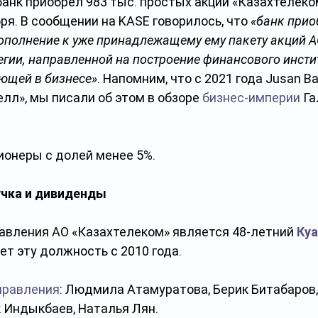
о банк приобрел 983 тыс. простых акций «Казахтелеком
бря. В сообщении на KASE говорилось, что 
«банк прио
ополнение к уже принадлежащему ему пакету акций АО
егии, направленной на построение финансового инсти
ющей в бизнесе»
. Напомним, что с 2021 года Jusan B
елл», мы писали об этом в обзоре 
бизнес-империи
 Г
ционеры с долей менее 5%.
учка и дивиденды
вления АО «Казахтелеком» является 48-летний 
Ку
ет эту должность с 2010 года. 
правления
: Людмила Атамуратова, Берик Битабаров,
 Индыкбаев, Наталья Лян.