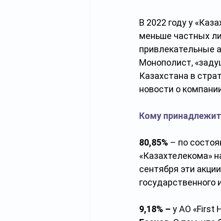
В 2022 году у «Каз
меньше частных ли
привлекательные а
Монополист, «заду
Казахстана в стра
новости о компании
Кому принадлежит
80,85%
 – по состо
«Казахтелекома»
н
сентября эти акци
государственного 
9,18% – 
у
АО «First