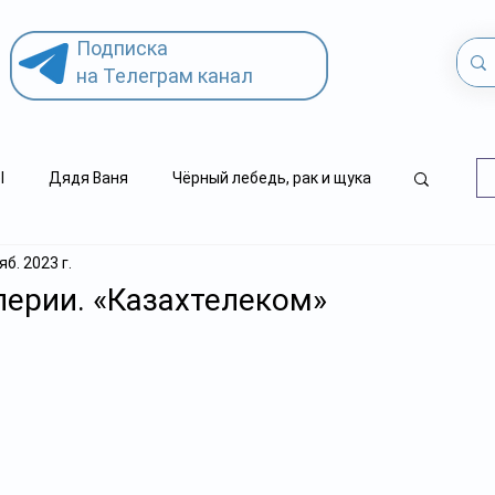
Подписка
на Телеграм канал
l
Дядя Ваня
Чёрный лебедь, рак и щука
яб. 2023 г.
.kz
детский суицид
ерии. «Казахтелеком»