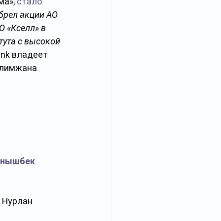
а», 
стало 
брел акции АО 
 «Кселл» в 
тута с высокой 
ank владеет 
алимжана 
анышбек 
 Нурлан 