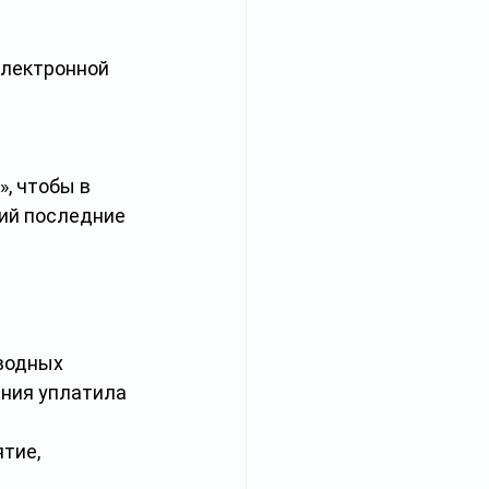
электронной 
, чтобы в 
ий последние 
водных 
ания уплатила 
тие, 