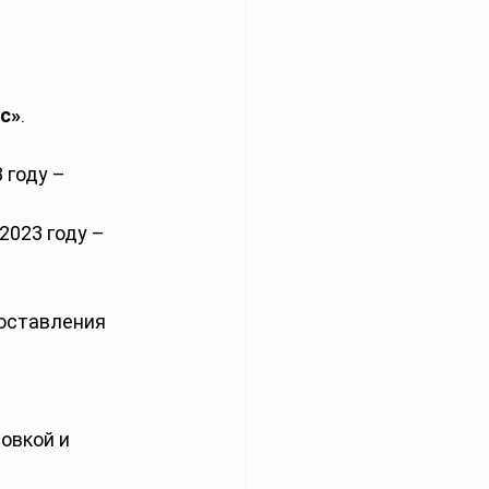
с»
. 
3 году – 
в 2023 году – 
оставления 
овкой и 