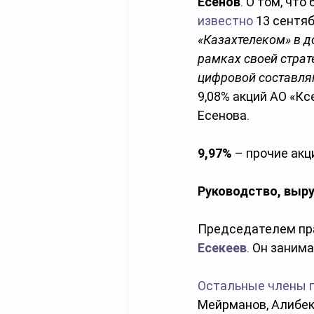
Есенов
. О том, чт
известно
 13 сентя
«Казахтелеком» в д
рамках своей страт
цифровой составля
9,08% акций АО «Кс
Есенова. 
9,97%
 – прочие ак
Руководство, выр
Председателем пра
Есекеев
. Он занима
Остальные члены 
Мейрманов, Алибек