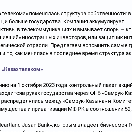
ахтелекома» поменялась структура собственности: в
ц и больше государства. Компания аккумулирует 
ктивы в телекоммуникациях и вызывает споры – кт
шивший» иностранных инвесторов, или защитник инт
тегической отрасли. Предлагаем вспомнить самые г
 и то, как менялась в последнее время структура ак
 «Казахтелеком»
янию на 1 октября 2023 года контрольный пакет акций
аходитсяв руках государства
через ФНБ
«Самрук-Ка
и распределялись между «Самрук-Казына» и Комите
имущества и приватизации МФ РК в соотношении 52,0
 Heartland Jusan Bank», которым владеет бизнесмен 
Г