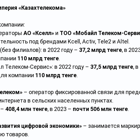
мперия «Казахтелекома» 
компании:
операторы 
АО «Кселл»
 и 
ТОО «Мобайл Телеком-Серви
ьность под брендами Kcell, Activ, Tele2 и Altel.
без филиалов): в 2022 году – 
37,2 млрд тенге
, в 202
пании 
110 млрд тенге
.
 Телеком-Сервис»: в 2022 году – 
37,5 млрд тенге
, 
ля компании 
110 млрд тенге
.
елеком»
 – оператор фиксированной связи для пред
интернета в сельских населенных пунктах.
 – 
408,4 млн тенге
, в 2023 – 
почти 506 млн тенге
.
азвития цифровой экономики»
 – занимается маркир
 товаров. 