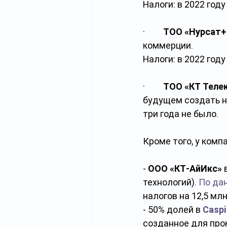
Налоги: в 2022 году
·         
ТОО «Нурсат+
коммерции.
Налоги: в 2022 году
·         
ТОО «КТ Теле
будущем создать н
три года не было.
Кроме того, у комп
- 
ООО «КТ-АйИкс» 
технологий).
По да
налогов на 12,5 млн
- 50% долей в 
Caspi
созданное для прок