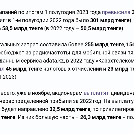
паний по итогам 1 полугодия 2023 года 
превысила
ия: в 1-м полугодии 2022 года было 
301 млрд тенге
)
 
58,5 млрд тенге
 (в 2022 году – 
50,5 млрд тенге
).  
альных затрат составила более 
255 млрд тенге
, 
15
осбюджет за радиочастоты для мобильной связи пя
 данным сервиса adata.kz, в 2022 году «Казахтелеком
ил
45 млрд тенге
 налоговых отчислений и 
23 млрд т
.2023). 
 всего, уже в ноябре, акционерам 
выплатят
 дивиден
 нераспределенной прибыли за 2022 год. На выплат
 будет направлено 
32,5 млрд тенге
, по привилегир
 тенге
. Из них большую часть – 
26,3 млрд тенге – 
по