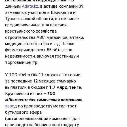
Батырханов
 и 
Надежда Нам
. По 
данным 
Adata.kz
, в активе компании 39 
земельных участков в Шымкенте и 
Туркестанской области, в том числе 
предназначенные для ведения 
крестьянского хозяйства, 
строительства АЗС, магазинов, аптеки, 
медицинского центра и т.д. Также 
фирме принадлежат 55 объектов 
недвижимости, включая гостиницу и 
торговый центр.
У ТОО «Delta Oil» 11 «дочек», которые 
за последние 12 месяцев суммарно 
выплатили в бюджет 
1,7 млрд тенге
. 
Крупнейшая из них – 
ТОО 
«Шымкентская химическая компания»
, 
завод
 по производству метил-трет-
бутилового эфира 
(октаноповышающий компонент для 
производства бензина по стандарту 