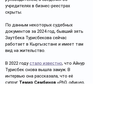
учредителях в бизнес-реестрах 
скрыты.
По данным некоторых судебных 
документов за 2024 год, бывший зять 
Заутбека Турисбекова сейчас 
работает в Кыргызстане и имеет там 
вид на жительство.
В 2022 году 
стало известно
, что Айнур 
Турисбек снова вышла замуж. В 
интервью она рассказала, что её 
супруг 
Темир Сембинов
«PhD, офицер, 
кандидат исторических наук в области 
военного дела, а ныне руководитель в 
финансовой сфере»
. В реестре 
Adata.kz
 человек с таким именем 
значится руководителем исключенного 
из 
stat.gov
 филиала компании 
Blackfort Capital
, зарегистрированной в 