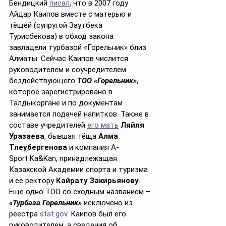
Бендицкий 
писал
, что в 2007 году 
Айдар Каипов вместе с матерью и 
тёщей (супругой Заутбека 
Турисбекова) в обход закона 
завладели турбазой «Горельник» близ 
Алматы. Сейчас Каипов числится 
руководителем и соучредителем 
бездействующего 
ТОО «Горельник»
, 
которое зарегистрировано в 
Талдыкоргане и по документам 
занимается подачей напитков. Также в 
составе учредителей 
его мать
Ляйля 
Уразаева
, бывшая тёща 
Алма 
Тлеубергенова
 и компания A-
Sport Ka&Kan, принадлежащая 
Казахской Академии спорта и туризма 
и её ректору 
Кайрату Закирьянову
. 
Ещё одно ТОО со сходным названием – 
«Турбаза Горельник»
 исключено из 
реестра 
stat.gov
. Каипов был его 
руководителем, а сведения об 