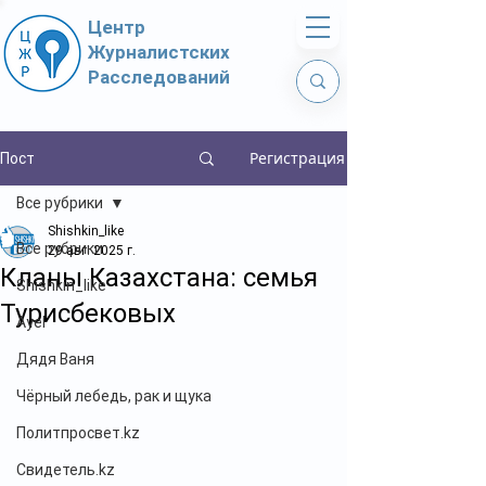
Центр
Журналистских
Расследований
Регистрация
Пост
Все рубрики
Shishkin_like
Все рубрики
29 авг. 2025 г.
Кланы Казахстана: семья
Shishkin_like
Турисбековых
Ayel
Дядя Ваня
Чёрный лебедь, рак и щука
Политпросвет.kz
Свидетель.kz