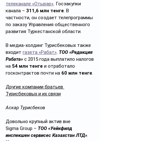
телеканале «Отырар»
. Госзакупки 
канала – 
311,6 млн тенге
. В 
частности, он создает телепрограммы 
по заказу Управления общественного 
развития Туркестанской области.
В медиа-холдинг Турисбековых также 
входит 
газета «Рабат»
. 
ТОО «Редакция 
Рабата»
 с 2015 года выплатило налогов 
на 
54 млн тенге
 и отработало 
госконтрактов почти на 
60 млн тенге
.
Другие компании братьев 
Турисбековых и их связи
Аскар Турисбеков
Довольно крупный актив вне 
Sigma Group – 
ТОО «Уейкфилд 
инспекшен сервисес Казахстан ЛТД»
. 