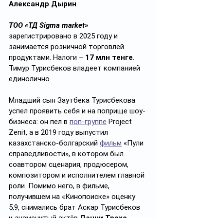
Александр Дырин
.
ТОО «ТД Sigma market»
зарегистрировано в 2025 году и 
занимается розничной торговлей 
продуктами. Налоги – 
17 млн тенге
. 
Тимур Турисбеков владеет компанией 
единолично.
Младший сын Заутбека Турисбекова 
успел проявить себя и на поприще шоу-
бизнеса: он пел в 
поп-группе
 Project 
Zenit, а в 2019 году выпустил 
казахстанско-болгарский 
фильм
 «Пули 
справедливости», в котором был 
соавтором сценария, продюсером, 
композитором и исполнителем главной 
роли. Помимо него, в фильме, 
получившем на «Кинопоиске» оценку 
5,9, снимались брат Аскар Турисбеков 