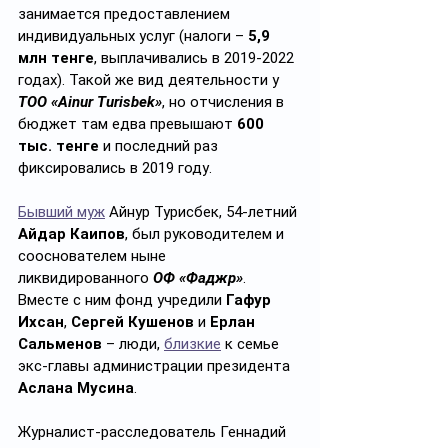
занимается предоставлением 
индивидуальных услуг (налоги – 
5,9 
млн тенге
, выплачивались в 2019-2022 
годах). Такой же вид деятельности у 
ТОО «Ainur Turisbek»
, но отчисления в 
бюджет там едва превышают 
600 
тыс. тенге
 и последний раз 
фиксировались в 2019 году.
Бывший муж
 Айнур Турисбек, 54-летний 
Айдар Каипов
, был руководителем и 
сооснователем ныне 
ликвидированного 
ОФ «Фаджр»
. 
Вместе с ним фонд учредили 
Гафур 
Ихсан
, 
Сергей Кушенов
 и 
Ерлан 
Сальменов
 – люди, 
близкие
 к семье 
экс-главы администрации президента 
Аслана Мусина
.
Журналист-расследователь Геннадий 