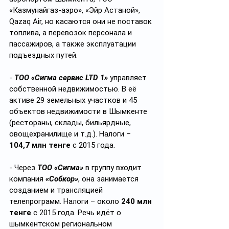
«Казмунайгаз-аэро», «Эйр Астаной», 
Qazaq Air, но касаются они не поставок 
топлива, а перевозок персонала и 
пассажиров, а также эксплуатации 
подъездных путей.  
- 
ТОО «Сигма сервис LTD 1»
 управляет 
собственной недвижимостью. В её 
активе 29 земельных участков и 45 
объектов недвижимости в Шымкенте 
(рестораны, склады, бильярдные, 
овощехранилище и т.д.). Налоги – 
104,7 млн тенге
 с 2015 года.
- Через 
ТОО «Сигма»
 в группу входит 
компания 
«Собкор»
, она занимается 
созданием и трансляцией 
телепрограмм. Налоги – около 
240 млн 
тенге
 с 2015 года. Речь идёт о 
шымкентском региональном 