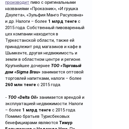
производит
 пиво с оригинальными 
названиями «Проказник», «И грушка 
Даулета», «Зульфия Манго Расуловна» 
и др. Налоги – более 
1 млрд тенге
 с 
2015 года. Собственный пивоваренный 
цех компании находится в 
Туркестанской области, также ей 
принадлежит ряд магазинов и кафе в 
Шымкенте, другая недвижимость и 
земли в областном центре и регионе. 
Крупнейшее дочернее 
ТОО «Торговый 
дом «Sigma Brau» 
занимается оптовой 
торговлей напитками, налоги – более 
260 млн тенге
 с 2015 года.
- 
ТОО «Delta Oil»
 занимается арендой и 
эксплуатацией недвижимости. Налоги 
– более 
1 млрд тенге
 с 2015 года. 
Помимо братьев Турисбековых 
бенефициарами являются 
Тимур 