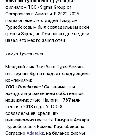
Абылай Турисбеков
, руководит 
филиалом ТОО «Sigma Group of 
Companies» в Алматы. В 2022-2025 
годах он вместе с дядей Тимуром 
Турисбековым был совладельцем всей 
группы Sigma, но буквально две недели 
назад его место занял отец.
Тимур Турисбеков
Младший сын Заутбека Турисбекова 
вне группы Sigma владеет следующими 
компаниями:
ТОО «Warehouse-LC»
 занимается 
арендой и управлением собственной 
недвижимостью. Налоги – 
787 млн 
тенге
 с 2018 года. У ТОО 8 
совладельцев, среди них 
вышеупомянутая тётя Тимура и Аскара 
Турисбековых Камила Кауысбековна. 
Согласно 
Adata.kz
, на балансе фирмы 