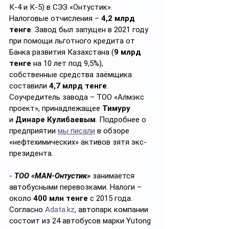
К-4 и К-5) в СЭЗ «Онтустик». 
Налоговые отчисления – 
4,2 млрд 
тенге
. Завод был запущен в 2021 году 
при помощи льготного кредита от 
Банка развития Казахстана (
9 млрд 
тенге
 на 10 лет под 9,5%), 
собственные средства заёмщика 
составили 
4,7 млрд тенге
. 
Соучредитель завода – ТОО «Алмэкс 
проект», принадлежащее 
Тимуру 
и
 Динаре Кулибаевым
. Подробнее о 
предприятии 
мы писали
 в обзоре 
«нефтехимических» активов зятя экс-
президента.
- 
ТОО «MAN-Онтустик»
 занимается 
автобусными перевозками. Налоги – 
около 
400 млн тенге
 с 2015 года. 
Согласно 
Adata.kz
, автопарк компании 
состоит из 24 автобусов марки Yutong 