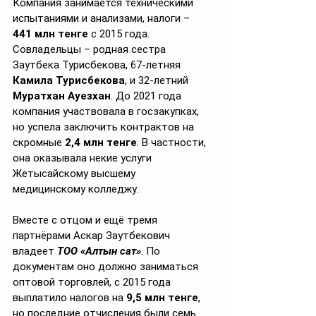
Компания занимается техническими 
испытаниями и анализами, налоги – 
441 млн тенге
 с 2015 года. 
Совладельцы – родная сестра 
Заутбека Турисбекова, 67-летняя 
Камила Турисбекова
, и 32-летний 
Муратхан Ауезхан
. До 2021 года 
компания участвовала в госзакупках, 
но успела заключить контрактов на 
скромные 
2,4 млн тенге
. В частности, 
она оказывала некие услуги 
Жетысайскому высшему 
медицинскому колледжу.
Вместе с отцом и ещё тремя 
партнёрами Аскар Заутбекович 
владеет 
ТОО «Алтын сат»
. По 
документам оно должно заниматься 
оптовой торговлей, с 2015 года 
выплатило налогов на 
9,5 млн тенге
, 
но последние отчисления были семь 