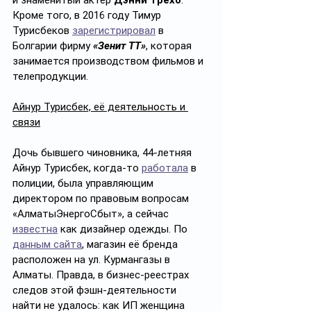
и знаменитый актёр 
Дэнни Трехо
. 
Кроме того, в 2016 году Тимур 
Турисбеков 
зарегистрировал
 в 
Болгарии фирму 
«Зенит ТТ»
, которая 
занимается производством фильмов и 
телепродукции.
Айнур Турисбек, её деятельность и 
связи
Дочь бывшего чиновника, 44-летняя 
Айнур Турисбек, когда-то 
работала
 в 
полиции, была управляющим 
директором по правовым вопросам 
«АлматыЭнергоСбыт», а сейчас 
известна
 как дизайнер одежды. По 
данным сайта
, магазин её бренда 
расположен на ул. Курмангазы в 
Алматы. Правда, в бизнес-реестрах 
следов этой фэшн-деятельности 
найти не удалось: как ИП женщина 