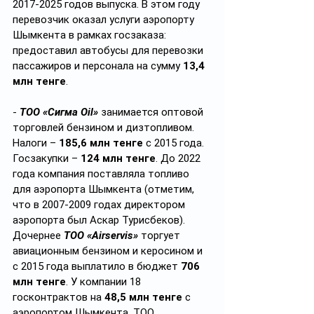
2017-2025 годов выпуска. В этом году 
перевозчик оказал услуги аэропорту 
Шымкента в рамках госзаказа: 
предоставил автобусы для перевозки 
пассажиров и персонала на сумму 
13,4 
млн тенге
.
- 
ТОО «Сигма Oil»
 занимается оптовой 
торговлей бензином и дизтопливом. 
Налоги – 
185,6 млн тенге
 с 2015 года. 
Госзакупки – 
124 млн тенге
. До 2022 
года компания поставляла топливо 
для аэропорта Шымкента (отметим, 
что в 2007-2009 годах директором 
аэропорта был Аскар Турисбеков). 
Дочернее 
ТОО «Airservis»
 торгует 
авиационным бензином и керосином и 
с 2015 года выплатило в бюджет 
706 
млн тенге
. У компании 18 
госконтрактов на 
48,5 млн тенге
 с 
аэропортом Шымкента, ТОО 