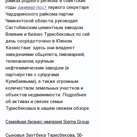
рамках родного региона: в советские 
годы 
занимал пост
 первого секретаря 
Чардаринского райкома партии 
Чимкентской области, руководил 
Састобинским цементным заводом. 
Влияние и бизнес Турисбековых по сей 
день сосредоточено в Южном 
Казахстане: здесь они владеют 
заведениями общепита, пивоварней, 
телеканалом, крупным 
нефтехимическим заводом (в 
партнёрстве с супругами 
Кулибаевыми), а также огромным 
количеством земельных участков и 
объектов недвижимости. Подробнее 
об активах и связях семьи 
Турисбековых в нашем свежем обзоре.
Семейная бизнес-империя Sigma Group
Сыновья Заутбека Турисбекова, 50-