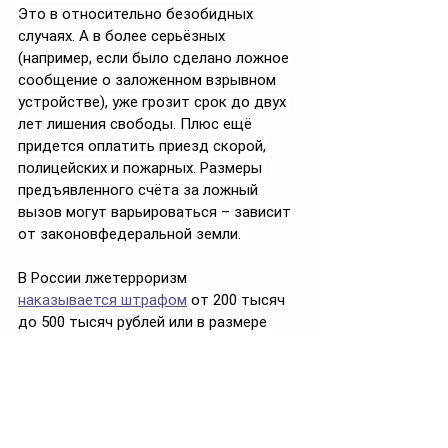
Это в относительно безобидных 
случаях. А в более серьёзных 
(например, если было сделано ложное 
сообщение о заложенном взрывном 
устройстве), уже грозит срок до двух 
лет лишения свободы. Плюс ещё 
придется оплатить приезд скорой, 
полицейских и пожарных. Размеры 
предъявленного счёта за ложный 
вызов могут варьироваться – зависит 
от законовфедеральной земли.   
В России лжетерроризм 
наказывается штрафом
 от 200 тысяч 
до 500 тысяч рублей или в размере 
заработной платы или иного дохода 
осуждённого за период от 12 до 
18месяцев, либо ограничением 
свободы на срок до трёх лет, либо 
принудительными работами на срок от 