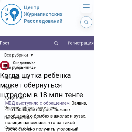
Центр
Журналистских
Расследований
Регистрация
Пост
Все рубрики
Свидетель.kz
Все рубрики
7 сент. 2024 г.
Когда шутка ребёнка
Shishkin_like
может обернуться
Ayel
штрафом в 18 млн тенге
Дядя Ваня
МВД выступило с обращением.
 Заявив, 
Чёрный лебедь, рак и щука
что наблюдается рост ложных 
сообщений о бомбах в школах и вузах, 
Политпросвет.kz
полиция напомнила, что за такой 
Свидетель.kz
звонок можно получить уголовный 