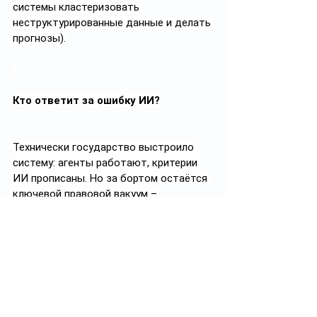
системы кластеризовать 
неструктурированные данные и делать 
прогнозы).
Кто ответит за ошибку ИИ?
Технически государство выстроило 
систему: агенты работают, критерии 
ИИ прописаны. Но за бортом остаётся 
ключевой правовой вакуум – 
ответственность.
Если ИИ-агент, встроенный в «Систему 
поддержки принятия решений», даст 
сбой и алгоритм откажет гражданину в 
положенном социальном пособии, 