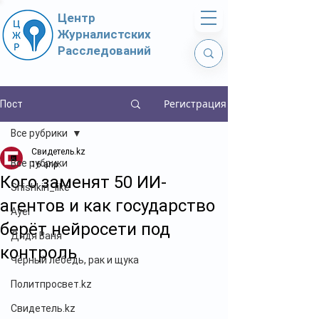
Центр
Журналистских
Расследований
Регистрация
Пост
Все рубрики
Свидетель.kz
Все рубрики
16 апр.
Кого заменят 50 ИИ-
Shishkin_like
агентов и как государство
Ayel
берёт нейросети под
Дядя Ваня
контроль
Чёрный лебедь, рак и щука
Политпросвет.kz
Свидетель.kz