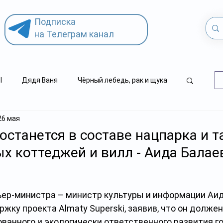
Подписка
на Телеграм канал
l
Дядя Ваня
Чёрный лебедь, рак и щука
26 мая
.kz
детский суицид
останется в составе нацпарка и т
ых коттеджей и вилл - Аида Балае
ер-министра – министр культуры и информации Аид
жку проекта Almaty Superski, заявив, что он должен
ванного и экологически ответственного развития го