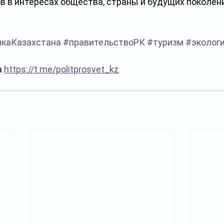
 в интересах общества, страны и будущих поколений
икаКазахстана
#правительствоРК
#туризм
#эколог
 
https://t.me/politprosvet_kz