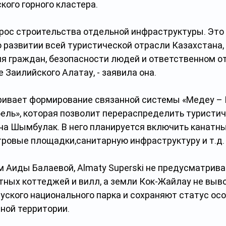
кого горного кластера.
прос строительства отдельной инфраструктуры. Это 
 развитии всей туристической отрасли Казахстана, 
ля граждан, безопасности людей и ответственном о
 Заилийского Алатау, - заявила она.
ривает формирование связанной системы «Медеу –
ель», которая позволит перераспределить туристич
 на Шымбулак. В него планируется включить канатны
тровые площадки,санитарную инфраструктуру и т.д.
м Аиды Балаевой, Almaty Superski не предусматрива
тных коттеджей и вилл, а земли Кок-Жайлау не выво
уского национального парка и сохраняют статус осо
ной территории.