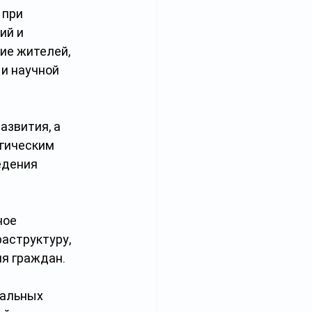
при 
ий и 
ие жителей, 
и научной 
азвития, а 
гическим 
дения 
ное 
аструктуру, 
я граждан. 
кальных 