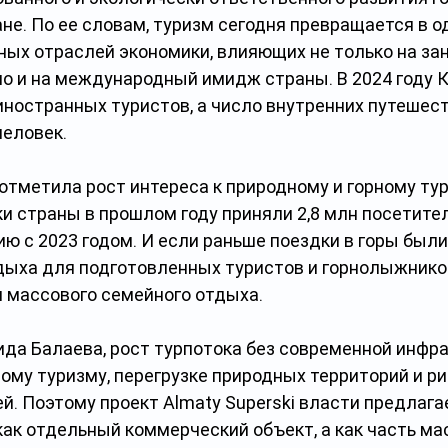
не. По ее словам, туризм сегодня превращается в од
ных отраслей экономики, влияющих не только на зан
но и на международный имидж страны. В 2024 году 
иностранных туристов, а число внутренних путешес
человек.
тметила рост интереса к природному и горному тур
 страны в прошлом году приняли 2,8 млн посетителе
ю с 2023 годом. И если раньше поездки в горы были
ха для подготовленных туристов и горнолыжников,
 массового семейного отдыха.
ида Балаева, рост турпотока без современной инфр
ому туризму, перегрузке природных территорий и ри
. Поэтому проект Almaty Superski власти предлага
как отдельный коммерческий объект, а как часть ма