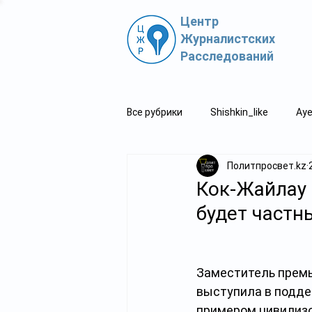
Центр
Журналистских
Расследований
Все рубрики
Shishkin_like
Aye
Политпросвет.kz
Политпросвет.kz
Свидетель
Кок-Жайлау 
будет частн
Заместитель премь
выступила в поддер
примером цивилизо