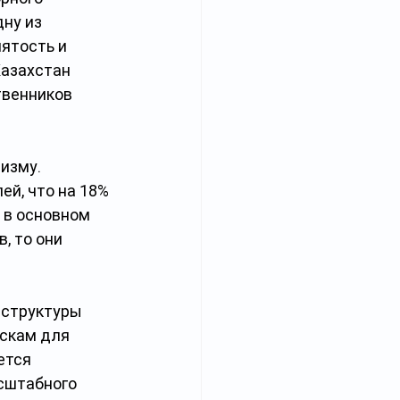
ну из 
ятость и 
Казахстан 
твенников 
изму. 
й, что на 18% 
 в основном 
 то они 
аструктуры 
скам для 
ется 
сштабного 