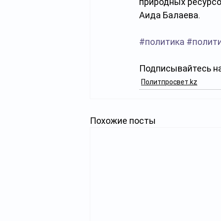
природных ресурсов
Аида Балаева.
#политика
#полит
Подписывайтесь на
Политпросвет.kz
Похожие посты