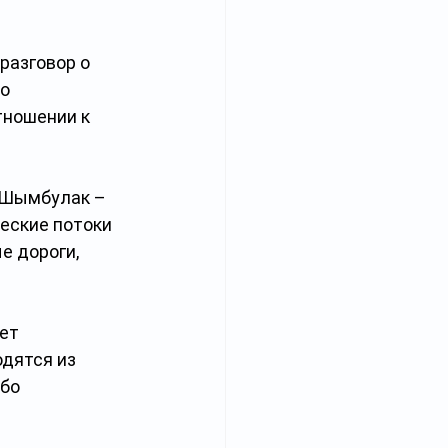
разговор о 
о 
тношении к 
 Шымбулак – 
еские потоки 
е дороги, 
ет 
дятся из 
бо 