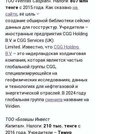
ТОО «Veritas Caspian».
 Налоги: 
807 млн 
тенге
 с 2015 года. Как сказано 
на 
сайте
, её цель – 
создание обширной библиотеки сейсмо
данных для госструктур. Учредители – 
иностранные предприятия CGG Holding 
B.V. и CGG Services (UK) 
Limited. Известно, что 
CGG Holding 
B.V
 – это нидерландская холдинговая 
компания, которая является частью 
глобальной группы CGG, 
специализирующейся на 
геофизических исследованиях, данных 
и технологиях для нефтегазовой и 
энергетической отраслей. В 2024 году 
глобальная группа 
сменила
 название на 
Viridien.
ТОО «Бозашы Инвест 
Капитал».
Налоги:
 210 тыс. тенге 
с 
2016 года.
Учредители –
 Темур 