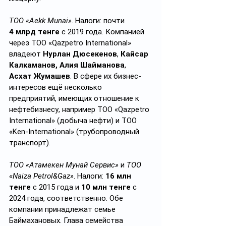
ТОО «Aekk Munai»
. Налоги: почти 
4 млрд тенге
 с 2019 года. Компанией 
через ТОО «Qazpetro International» 
владеют 
Нурлан Дюсекенов
, 
Кайсар 
Калкаманов, Алия Шайманова
, 
Асхат Жумашев
. В сфере их бизнес-
интересов ещё несколько 
предприятий, имеющих отношение к 
нефтебизнесу, например ТОО «Qazpetro 
International» (добыча нефти) и ТОО 
«Ken-International» (трубопроводный 
транспорт).
ТОО «Атамекен Мунай Сервис»
 и 
ТОО 
«Naiza Petrol&Gaz»
. Налоги: 
16 млн 
тенге
 с 2015 года и 
10 млн тенге
 с 
2024 года, соответственно. Обе 
компании принадлежат семье 
Баймахановых. Глава семейства 