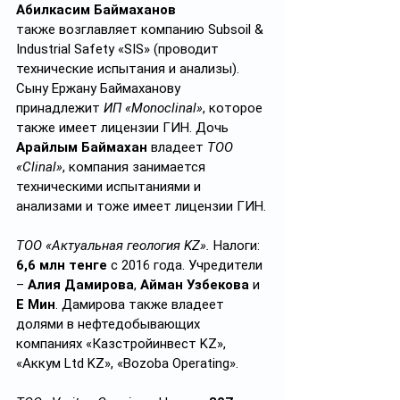
Абилкасим Баймаханов 
также
возглавляет компанию Subsoil & 
Industrial Safety «SIS» (проводит 
технические испытания и анализы). 
Сыну Ержану Баймаханову 
принадлежит 
ИП «Monoclinal»
, которое 
также имеет лицензии ГИН. Дочь 
Арайлым Баймахан
 владеет 
ТОО 
«Clinal»
, компания занимается 
техническими испытаниями и 
анализами и тоже имеет лицензии ГИН.
ТОО «Актуальная геология KZ».
Налоги: 
6,6 млн тенге 
с 2016 года.
Учредители 
– 
Алия Дамирова
, 
Айман Узбекова
 и 
Е Мин
. Дамирова также владеет 
долями в нефтедобывающих 
компаниях «Казстройинвест KZ», 
«Аккум Ltd KZ», «Bozoba Operating».