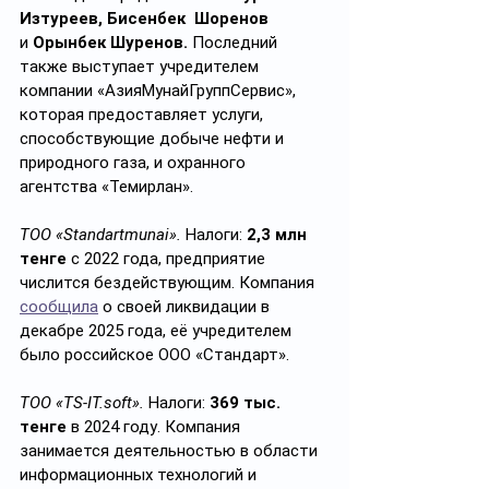
Изтуреев, Бисенбек  Шоренов 
и
 Орынбек Шуренов.
 Последний 
также выступает учредителем 
компании «АзияМунайГруппСервис», 
которая предоставляет услуги, 
способствующие добыче нефти и 
природного газа, и охранного 
агентства «Темирлан».
ТОО «Standartmunai».
Налоги:
 2,3 млн 
тенге 
с 2022 года, предприятие 
числится бездействующим.
Компания 
сообщила
 о своей ликвидации в 
декабре 2025 года, её учредителем 
было российское ООО «Стандарт».
ТОО «TS-IT.soft». 
Налоги: 
369 тыс. 
тенге
 в 2024 году. Компания 
занимается деятельностью в области 
информационных технологий и 