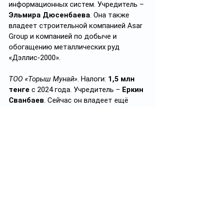
информационных систем. Учредитель – 
Эльмира Дюсенбаева
. Она также 
владеет строительной компанией Asar 
Group и компанией по добыче и 
обогащению металлических руд 
«Дэллис-2000».
ТОО «Торыш Мунай»
. Налоги: 
1,5 млн 
тенге
 с 2024 года. Учредитель – 
Еркин 
Сванбаев
. Сейчас он владеет ещё 
четырьмя фирмами, среди которых нет 
крупных налогоплательщиков. Но в 
2008-2012 годах Сванбаев 
возглавлял
 филиал Jupiter Energy 
Limited в Мангистауской области. Это 
 компания по разведке и
добыче 
нефти, которая котируется на 
Австралийской фондовой бирже (ASX) 
под тикером JPR.