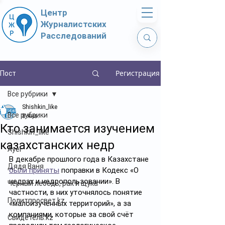
Центр
Журналистских
Расследований
Регистрация
Пост
Все рубрики
Shishkin_like
Все рубрики
8 янв.
Кто занимается изучением
Shishkin_like
казахстанских недр
Ayel
В декабре прошлого года в Казахстане 
Дядя Ваня
были приняты
 поправки в Кодекс «О 
недрах и недропользовании». В 
Чёрный лебедь, рак и щука
частности, в них уточнялось понятие 
Политпросвет.kz
«малоизученных территорий», а за 
компаниями, которые за свой счёт 
Свидетель.kz