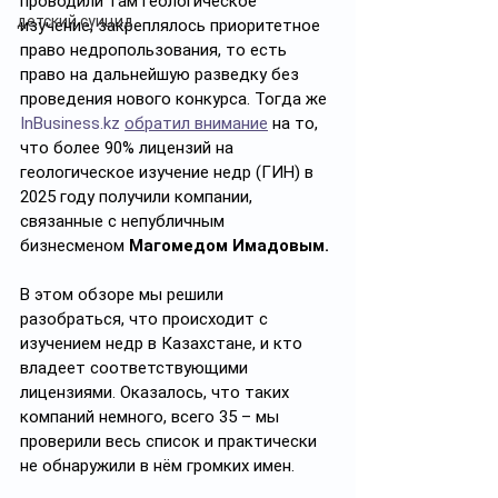
проводили там геологическое 
детский суицид
изучение, закреплялось приоритетное 
право недропользования, то есть 
право на дальнейшую разведку без 
проведения нового конкурса. Тогда же 
InBusiness.kz
обратил внимание
 на то, 
что более 90% лицензий на 
геологическое изучение недр (ГИН) в 
2025 году получили компании, 
связанные с непубличным 
бизнесменом 
Магомедом Имадовым. 
В этом обзоре мы решили 
разобраться, что происходит
с 
изучением недр в Казахстане, и кто 
владеет соответствующими 
лицензиями. Оказалось, что таких 
компаний немного, всего 35 – мы 
проверили весь список и практически 
не обнаружили в нём громких имен.