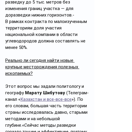
разведку до 5 тыс. метров без 
изменения границ участка — для 
доразведки нижних горизонтов.- 
В рамках контракта по малоизученным 
территориям доля участия 
национальной компании в области 
углеводородов должна составлять не 
менее 50%.
Реально ли сегодня найти новые 
крупные месторождения полезных 
ископаемых?
Этот вопрос мы задали политологу и 
географу 
Марату Шибутову
 (Телеграм-
канал «
Казахстан и все-все-все
»). По 
его словам, большая часть территории 
страны исследовалась давно, старыми 
методами и на небольшой 
глубине.
«Сейчас методы разведки 
гораздо точнее и эффективнее, поэтому 