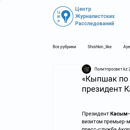
Центр
Журналистских
Расследований
Все рубрики
Shishkin_like
Aye
Политпросвет.kz
Политпросвет.kz
Свидетель
«Кыпшак по 
президент К
Президент 
Касым-
визитом премьер-м
пресс-служба Акор