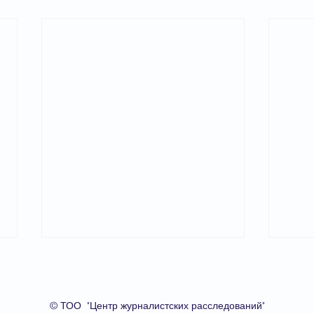
В Ка
О проекте
пла
журн
Межд
стол
© ТОО "Центр журналистских расследований"