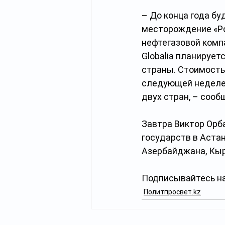
– До конца года бу
месторождение «Ро
нефтегазовой комп
Globalia планирует
страны. Стоимость
следующей неделе 
двух стран, – сооб
Завтра Виктор Орб
государств в Аста
Азербайджана, Кыр
Подписывайтесь на
Политпросвет.kz