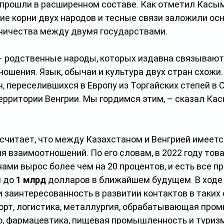
прошли в расширенном составе. Как отметил Касы
ие корни двух народов и тесные связи заложили осн
ничества между двумя государствами.
 – родственные народы, которых издавна связывают
ошения. Язык, обычаи и культура двух стран схожи.
 переселившихся в Европу из Торгайских степей в С
территории Венгрии. Мы гордимся этим, – сказал Ка
 считает, что между Казахстаном и Венгрией имеетс
я взаимоотношений. По его словам, в 2022 году тов
ами вырос более чем на 20 процентов, и есть все п
 до 
1 млрд
 долларов в ближайшем будущем. В ходе 
заинтересованность в развитии контактов в таких о
порт, логистика, металлургия, обрабатывающая про
о, фармацевтика, пищевая промышленность и туризм