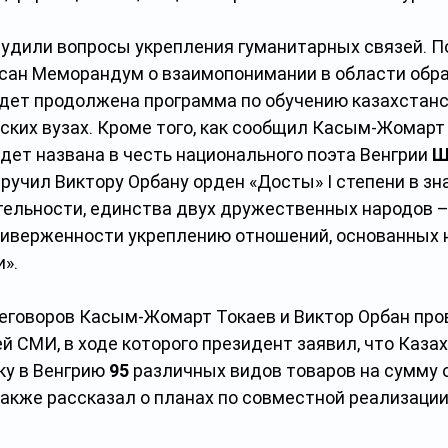
удили вопросы укрепления гуманитарных связей. По
сан Меморандум о взаимопонимании в области образ
удет продолжена программа по обучению казахстанс
ских вузах. Кроме того, как сообщил Касым-Жомарт 
удет названа в честь национального поэта Венгрии 
Ш
вручил Виктору Орбану орден «Достық» I степени в зна
тельности, единства двух дружественных народов –
приверженности укреплению отношений, основанных н
».
еговоров Касым-Жомарт Токаев и Виктор Орбан про
 СМИ, в ходе которого президент заявил, что Каза
у в Венгрию 
95
 различных видов товаров на сумму 
также рассказал о планах по совместной реализации