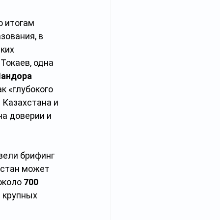
 итогам 
ования, в 
ких 
Токаев, одна 
андора 
к «глубокого 
 Казахстана и 
а доверии и 
вели брифинг 
хстан может 
около 
700 
 крупных 