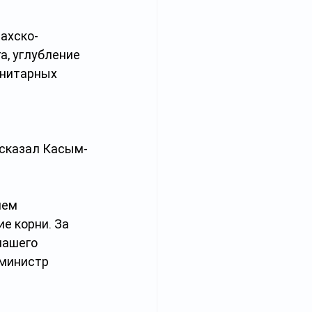
ахско-
, углубление 
анитарных 
 сказал Касым-
ием 
е корни. За 
нашего 
министр 