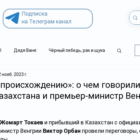
Подписка
на Телеграм канал
l
Дядя Ваня
Чёрный лебедь, рак и щука
2 нояб. 2023 г.
.kz
детский суицид
происхождению»: о чем говорил
азахстана и премьер-министр Ве
Жомарт Токаев 
и прибывший в Казахстан с официа
инистр Венгрии 
Виктор Орбан
 провели переговоры,
ды.