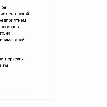
ное 
ие венгерской 
предприятием 
 регионов 
о, на 
ринимателей 
и тюркских 
енты 