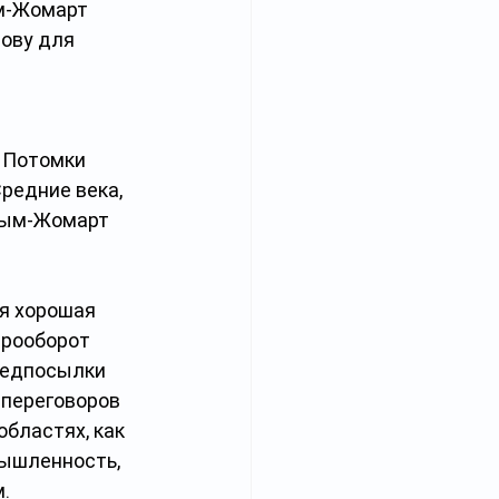
м-Жомарт 
ову для 
 
 Потомки 
редние века, 
сым-Жомарт 
я хорошая 
арооборот 
редпосылки 
переговоров 
бластях, как 
мышленность, 
.