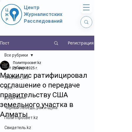
Центр
Журналистских
Расследований
Регистрация
Пост
Все рубрики
Политпросвет.kz
Все рубрики
26 мар. 2025 г.
Мажилис ратифицировал
Shishkin_like
соглашение о передаче
Ayel
правительству США
Дядя Ваня
земельного участка в
Чёрный лебедь, рак и щука
Алматы
Политпросвет.kz
Свидетель.kz