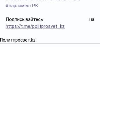
#парламентРК
Подписывайтесь на 
https://t.me/politprosvet_kz
Политпросвет.kz
Смотреть все
Похожие посты