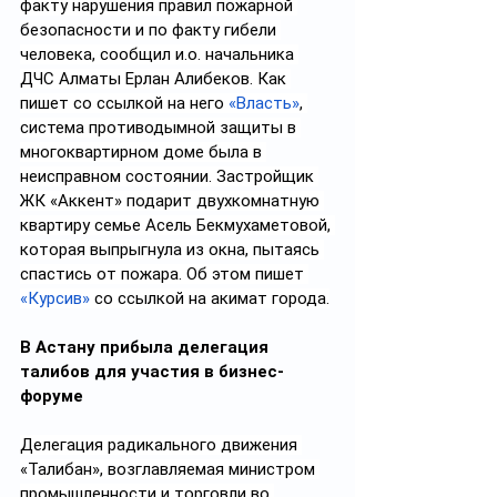
факту нарушения правил пожарной 
безопасности и по факту гибели 
человека, сообщил и.о. начальника 
ДЧС Алматы Ерлан Алибеков. Как 
пишет со ссылкой на него 
«Власть»
, 
система противодымной защиты в 
многоквартирном доме была в 
неисправном состоянии. Застройщик 
ЖК «Аккент» подарит двухкомнатную 
квартиру семье Асель Бекмухаметовой, 
которая выпрыгнула из окна, пытаясь 
спастись от пожара. Об этом пишет 
«Курсив»
 со ссылкой на акимат города.
В Астану прибыла делегация 
талибов для участия в бизнес-
форуме
Делегация радикального движения 
«Талибан», возглавляемая министром 
промышленности и торговли во 