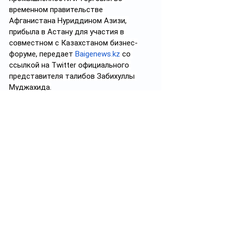
временном правительстве 
Афганистана Нуриддином Азизи, 
прибыла в Астану для участия в 
совместном с Казахстаном бизнес-
форуме, передает 
Baigenews.kz
 со 
ссылкой на Twitter официального 
представителя талибов Забихуллы 
Муджахида.
Подросток избил пожилого 
алматинца для видеоролика
В соцсетях появилось видео, где 
подросток бьет пожилого мужчину в 
голову, после чего тот падает на 
землю. Все это происходит под смех 
со стороны другого парня, 
снимающего нападение на видео. В 
полиции Алматы сообщили, что дело 
расследуется по статье 293 УК 