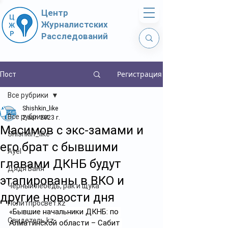
Центр
Журналистских
Расследований
Регистрация
Пост
Все рубрики
Shishkin_like
Все рубрики
2 авг. 2023 г.
Масимов с экс-замами и
Shishkin_like
его брат с бывшими
Ayel
главами ДКНБ будут
Дядя Ваня
этапированы в ВКО и
Чёрный лебедь, рак и щука
другие новости дня
Политпросвет.kz
«Бывшие начальники ДКНБ: по 
Свидетель.kz
Алматинской области – Сабит 