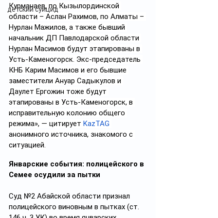
Курманаев, по Кызылординской 
детский суицид
области – Аслан Рахимов, по Алматы – 
Нурлан Мажилов, а также бывший 
начальник ДП Павлодарской области 
Нурлан Масимов будут этапированы в 
Усть-Каменогорск. Экс-председатель 
КНБ Карим Масимов и его бывшие 
заместители Ануар Садыкулов и 
Даулет Ергожин тоже будут 
этапированы в Усть-Каменогорск, в 
исправительную колонию общего 
режима», — цитирует 
KazTAG
анонимного источника, знакомого с 
ситуацией.
Январские события: полицейского в 
Семее осудили за пытки
Суд №2 Абайской области признал 
полицейского виновным в пытках (ст. 
146 ч. 3 УК) во время январских 