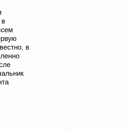
и 
 в 
всем 
ервую 
вестно, в 
ленно 
сле 
чальник 
та 