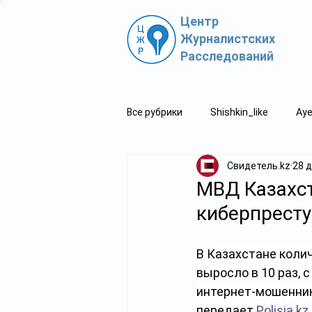
Центр
Журналистских
Расследований
Все рубрики
Shishkin_like
Aye
Свидетель.kz
28 д
Политпросвет.kz
Свидетель
МВД Казахст
киберпресту
В Казахстане коли
выросло в 10 раз, 
интернет-мошенник
передает 
Polisia.kz
.