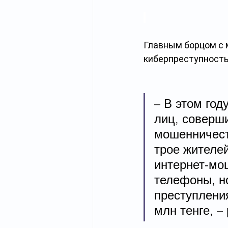
Главным борцом с 
киберпреступност
– В этом год
лиц, соверш
мошенничест
трое жителе
интернет-мо
телефоны, н
преступлени
млн тенге, –