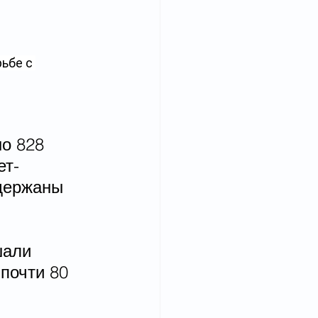
ьбе с 
о 828 
ет-
держаны 
 
шали 
почти 80 