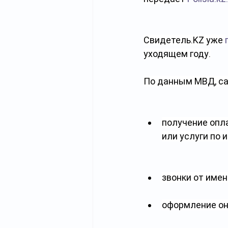
Свидетель.KZ
 уже 
уходящем году.
По данным МВД, с
получение опл
или услуги по 
звонки от имен
оформление он