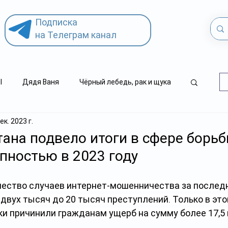
Подписка
на Телеграм канал
l
Дядя Ваня
Чёрный лебедь, рак и щука
ек. 2023 г.
.kz
детский суицид
ана подвело итоги в сфере борьб
пностью в 2023 году
чество случаев интернет-мошенничества за последн
с двух тысяч до 20 тысяч преступлений. Только в это
и причинили гражданам ущерб на сумму более 17,5 м