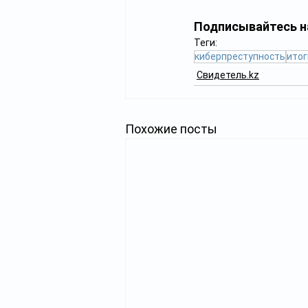
Подписывайтесь н
Теги:
киберпреступность
итог
Свидетель.kz
Похожие посты