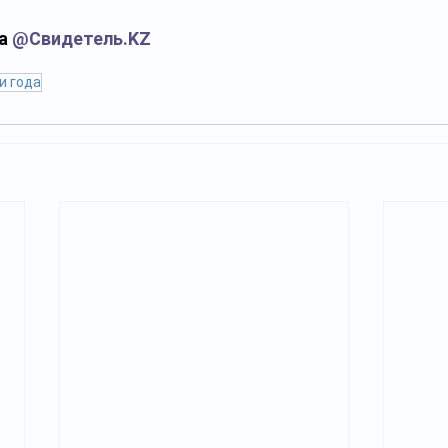
а 
@
Свидетель.KZ
и года