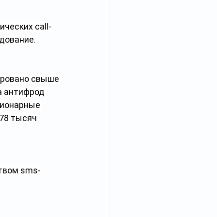
ческих call-
удование.
ировано свыше 
а антифрод 
ционарные 
78 тысяч 
твом sms-