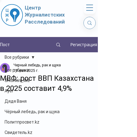
Центр
Журналистских
Расследований
Регистрация
Пост
Все рубрики
Черный лебедь, рак и щука
Все рубрики
13 мая 2025 г.
МВФ: рост ВВП Казахстана
Shishkin_like
в 2025 составит 4,9%
Ayel
Дядя Ваня
Чёрный лебедь, рак и щука
Политпросвет.kz
Свидетель.kz