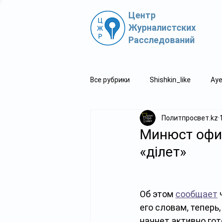
Центр
Журналистских
Расследований
Все рубрики
Shishkin_like
Aye
Политпросвет.kz
Политпросвет.kz
Свидетель
Минюст офи
«Әділет»
Об этом 
сообщает
 
его словам, теперь
начнет активно го