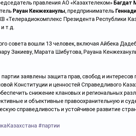
председатель правления АО «Казахтелеком» 
Багдат 
тель 
Рауан Кенжеханулы
, предприниматель 
Геннади
ХВ «Телерадиокомплекс Президента Республики Каз
 и т.д.
ого совета вошли 13 человек, включая Айбека Даде
ару Закиеву, Марата Шибутова, Рауана Кенжеханулы
партии заявлены защита прав, свобод и интересов 
новой Конституции и ценностей Справедливого Казах
обеспечить снижение клановых и региональных разл
ктивные и объективные правоохранительную и суд
ескую справедливость и устойчивое развитие стра
икаКазахстана
#партии