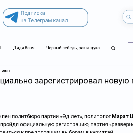
Подписка
на Телеграм канал
l
Дядя Ваня
Чёрный лебедь, рак и щука
1 июн.
.kz
детский суицид
циально зарегистрировал новую
член политбюро партии «Әділет», политолог 
Марат 
, пройдя официальную регистрацию, партия «разверн
товиться к предстоящим выборам в курултай.