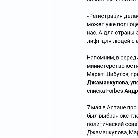
«Регистрация дела
может уже полноцен
нас. А для страны
лифт для людей с а
Напомним, в середи
министерство юсти
Марат Шибутов, пр
Джаманкулова
, у
списка Forbes 
Андр
7 мая в Астане пр
был выбран экс-гл
политический сове
Джаманкулова, Мар