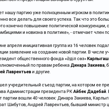
ет нашу партию уже полноценным игроком в политик
но все делать для своего успеха. Так что это боль
 это конечно повышение политической конкуренции, 
мбициями и новизна в политике», - отмечает член п
не апреля инициативная группа из 16 человек подал
ции заявление на создание новой партии. В числе у
езидент общественного фонда «Әділ сөз» 
Карлыгаш
полномоченный по правам ребенка 
Динара Закиева
, 
ей Лаврентьев
 и другие.
ошел учредительный съезд партии, на котором ее п
ава Администрации президента РК 
Айбек Дадебай
. 
т партии вошли 40 человек: Динара Закиева, Карлыг
ат Шибутов, Андрей Лаврентьев, бывший министр ц