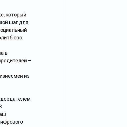
е, который 
шой шаг для 
социальный 
олитбюро.
а в 
чредителей – 
 
бизнесмен из 
редседателем 
В 
аш 
ифрового 