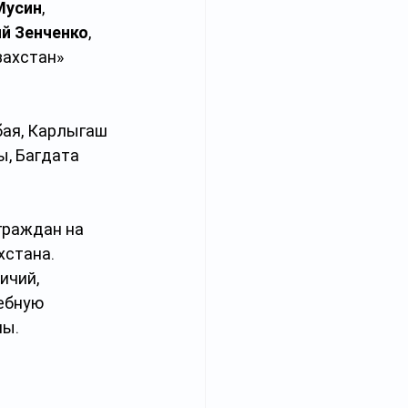
Мусин
, 
й Зенченко
, 
ахстан» 
бая, Карлыгаш 
, Багдата 
граждан на 
стана. 
ичий, 
ебную 
ны.