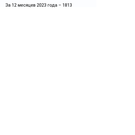
За 12 месяцев 2023 года – 1813
За 12 месяцев 2025 года – 1278
Изменения – минус 29,51%
Зарегистрировано преступлений 
небольшой тяжести:
За 12 месяцев 2023 года – 1235