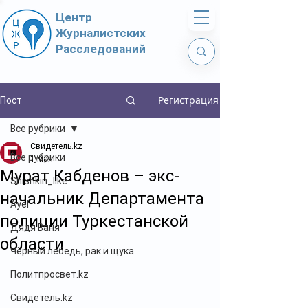
Центр
Журналистских
Расследований
Регистрация
Пост
Все рубрики
Свидетель.kz
Все рубрики
1 мая
Мурат Кабденов – экс-
Shishkin_like
начальник Департамента
Ayel
полиции Туркестанской
Дядя Ваня
области
Чёрный лебедь, рак и щука
Политпросвет.kz
Свидетель.kz