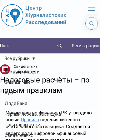
Центр
Журналистских
Расследований
Регистрация
Пост
Все рубрики
Свидетель.kz
Все рубрики
7 нояб. 2025 г.
Налоговые расчёты – по
Shishkin_like
новым правилам
Ayel
Дядя Ваня
Министерство финансов РК утвердило 
Чёрный лебедь, рак и щука
новые 
Правила
 ведения лицевого 
Политпросвет.kz
счёта налогоплательщика. Создаётся 
своего рода цифровой «финансовый 
Свидетель.kz