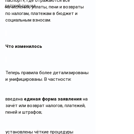
паспорт», где отражаются все 
детский суицид
начисления, уплаты, пени и возвраты 
по налогам, платежам в бюджет и 
социальным взносам.
Что изменилось
Теперь правила более детализированы 
и унифицированы. В частности:
введена 
единая форма заявления
 на 
зачёт или возврат налогов, платежей, 
пеней и штрафов;
установлены чёткие процедуры 