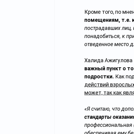
Кроме того, по мне
помещениям, т.е.
пострадавших лиц, 
понадобиться, к пр
отведенное место д
Халида Ажигулова о
важный пункт о то
подростки. 
Как по
действий взрослых
может, так как яв
«Я считаю, что допо
стандарты оказания
профессиональная (
обеспечивая ему бе