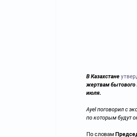
В Казахстане 
утвер
жертвам бытового н
июля.
Ayel поговорил с э
по которым будут 
По словам 
Председ