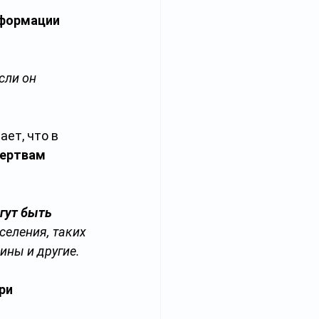
нформации 
сли он 
ает, что в 
ертвам 
гут быть 
селения, таких 
ины и другие.
ри 