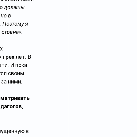
но должны 
но в 
 Поэтому я 
 стране»
.
х 
трех лет. 
В 
ти. И пока 
ся своим 
за ними.
сматривать 
дагогов, 
пущенную в 