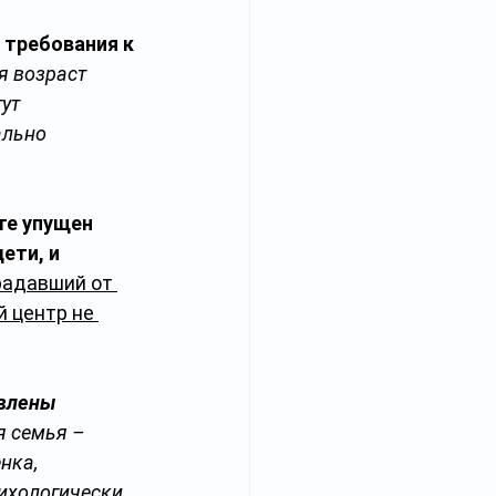
 требования к 
я возраст 
ут 
ально 
те упущен 
ети, и 
радавший от 
 центр не 
влены 
я семья – 
нка, 
ихологически 