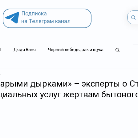
Подписка
на Телеграм канал
l
Дядя Ваня
Чёрный лебедь, рак и щука
.
.kz
детский суицид
тарыми дырками» – эксперты о С
циальных услуг жертвам бытовог