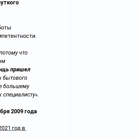
уткого 
боты 
мпетентности.
потому что 
ам 
ощь пришел 
ы бытового 
е большему 
 специалисту».
бря 2009 года 
2021 год в 