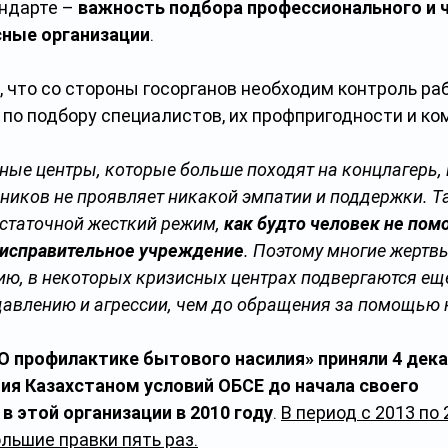
дарте – 
важность подбора профессионального и ч
сные организации
.
, что со стороны госорганов необходим контроль ра
 по подбору специалистов, их профпригодности и ко
ные центры, которые больше походят на концлагерь, 
дников не проявляет никакой эмпатии и поддержки. Т
статочной жесткий режим, 
как будто человек не пом
в исправительное учреждение
. Поэтому многие жертв
ию, в некоторых кризисных центрах подвергаются ещ
авлению и агрессии, чем до обращения за помощью к
О профилактике бытового насилия» приняли 4 дека
ия Казахстаном условий ОБСЕ до начала своего 
в этой организации в 2010 году
. 
В период с 2013 по 
льшие правки пять раз.