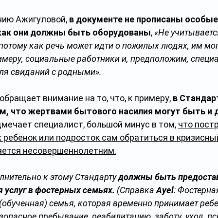
нию Ажигуловой, 
в документе не прописаны особые
 как они должны быть оборудованы
, 
«Не учитываетс
потому как речь может идти о пожилых людях, им мог
имеру, социальные работники и, предположим, специ
ля свиданий с родными».
бращает внимание на то, что, к примеру, 
в Стандар
м, что жертвами бытового насилия могут быть и д
дмечает специалист, большой минус в том, 
что пост
 ребенок или подросток сам обратиться в кризисный
ляется несовершеннолетним.
лнительно к этому Стандарту 
должны быть предоста
 услуг в фостерных семьях.
 (Справка 
Ayel
: Фостерна
обученная) семья, которая временно принимает ребе
зопасное пребывание, реабилитацию, заботу, уход, пс