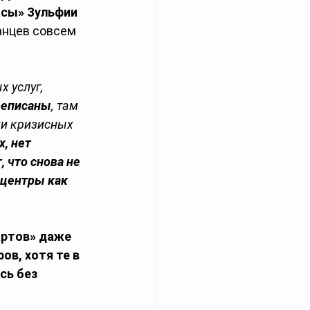
сы» Зульфии 
анцев совсем 
 услуг, 
реписаны
, там 
ли кризисных 
, нет 
 что снова не 
центры как 
ртов» даже 
в, хотя те в 
сь без 