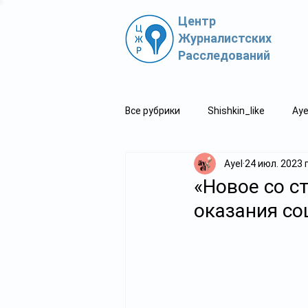
Центр
Журналистских
Расследований
Все рубрики
Shishkin_like
Aye
Ayel
24 июл. 2023 г
Политпросвет.kz
Свидетель
«Новое со с
оказания со