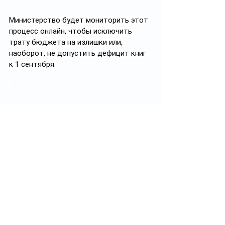
Министерство будет мониторить этот 
процесс онлайн, чтобы исключить 
трату бюджета на излишки или, 
наоборот, не допустить дефицит книг 
к 1 сентября.
Однако непосредственно закупать 
учебники будут Управления 
образования при акиматах. В случае, 
если школа получит не то, что 
заказывала, педагоги имеют право 
подать официальную жалобу. 
Рассматривать такие споры будут по 
нормам Административного 
процедурно-процессуального кодекса, 