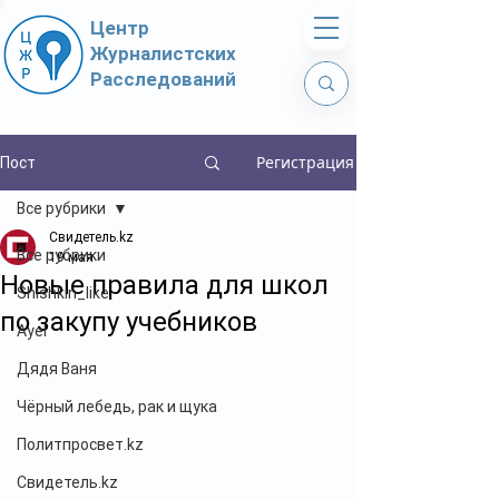
Центр
Журналистских
Расследований
Регистрация
Пост
Все рубрики
Свидетель.kz
Все рубрики
19 мая
Новые правила для школ
Shishkin_like
по закупу учебников
Ayel
Дядя Ваня
Чёрный лебедь, рак и щука
Политпросвет.kz
Свидетель.kz