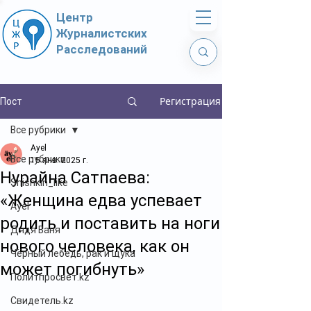
Центр
Журналистских
Расследований
Регистрация
Пост
Все рубрики
Ayel
Все рубрики
15 янв. 2025 г.
Нурайна Сатпаева:
Shishkin_like
«Женщина едва успевает
Ayel
родить и поставить на ноги
Дядя Ваня
нового человека, как он
Чёрный лебедь, рак и щука
может погибнуть»
Политпросвет.kz
Свидетель.kz