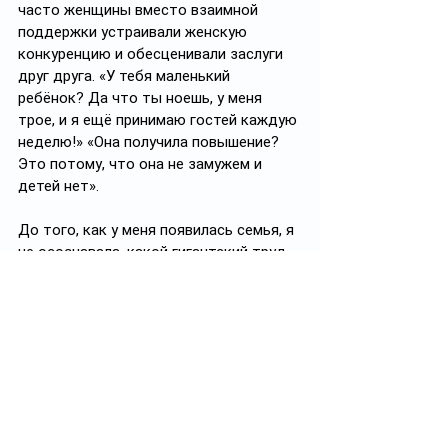
часто женщины вместо взаимной 
поддержки устраивали женскую 
конкуренцию и обесценивали заслуги 
друг друга. «У тебя маленький 
ребёнок? Да что ты ноешь, у меня 
трое, и я ещё принимаю гостей каждую 
неделю!» «Она получила повышение? 
Это потому, что она не замужем и 
детей нет». 
До того, как у меня появилась семья, я 
не осознавала, какой гигантский труд 
ложится на плечи женщины. Но этот 
труд тут же обесценивается, 
принимается, как данность. 
Сейчас многое меняется. Я сама полна 
сочувствия к женщинам. А особенно – 
к матерям малолетних детей. Кроме 
постоянных забот, на их плечах день и 
ночь ответственность за другую 