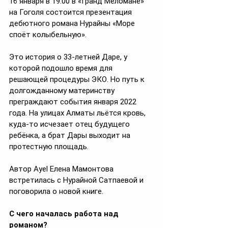
16 января в 19.00 в «Гранд Меломане» 
на Гоголя состоится презентация 
дебютного романа Нурайны «Море 
споёт колыбельную». 
Это история о 33-летней Даре, у 
которой подошло время для 
решающей процедуры ЭКО. Но путь к 
долгожданному материнству 
преграждают события января 2022 
года. На улицах Алматы льётся кровь, 
куда-то исчезает отец будущего 
ребёнка, а брат Дары выходит на 
протестную площадь. 
Автор Ayel Елена Мамонтова 
встретилась с Нурайной Сатпаевой и 
поговорила о новой книге.
С чего началась работа над 
романом? 