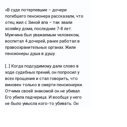
«В суде потерпевшие – дочери 
погибшего пенсионера рассказали, что 
отец жил с Зиной апа – так звали 
хозяйку дома, последние 7-8 лет. 
Мужчина был уважаемым человеком, 
воспитал 4 дочерей, ранее работал в 
правоохранительных органах. Жили 
пенсионеры душа в душу.
[…] Когда подсудимому дали слово в 
ходе судебных прений, он попросил у 
всех прощения и стал говорить, что 
виновен только в смерти пенсионерки. 
Отчима своей знакомой он не убивал. 
Его убила падчерица. И вообще у него 
не было умысла кого-то убивать. Он 
пришел поговорить, хотел сойтись со 
своей знакомой, жить вместе с ней».