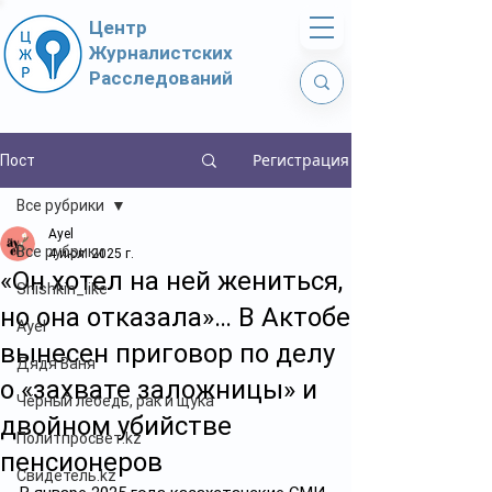
Центр
Журналистских
Расследований
Регистрация
Пост
Все рубрики
Ayel
Все рубрики
4 июл. 2025 г.
«Он хотел на ней жениться,
Shishkin_like
но она отказала»… В Актобе
Ayel
вынесен приговор по делу
Дядя Ваня
о «захвате заложницы» и
Чёрный лебедь, рак и щука
двойном убийстве
Политпросвет.kz
пенсионеров
Свидетель.kz