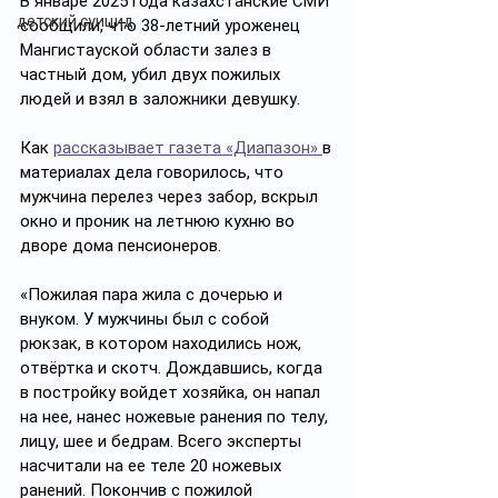
В январе 2025 года казахстанские СМИ 
детский суицид
сообщили, что 38-летний уроженец 
Мангистауской области залез в 
частный дом, убил двух пожилых 
людей и взял в заложники девушку. 
Как 
рассказывает газета «Диапазон» 
в 
материалах дела говорилось, что 
мужчина перелез через забор, вскрыл 
окно и проник на летнюю кухню во 
дворе дома пенсионеров. 
«Пожилая пара жила с дочерью и 
внуком. У мужчины был с собой 
рюкзак, в котором находились нож, 
отвёртка и скотч. Дождавшись, когда 
в постройку войдет хозяйка, он напал 
на нее, нанес ножевые ранения по телу, 
лицу, шее и бедрам. Всего эксперты 
насчитали на ее теле 20 ножевых 
ранений. Покончив с пожилой 