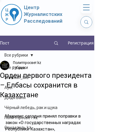
Центр
Журналистских
Расследований
Регистрация
Пост
Все рубрики
Политпросвет.kz
Все рубрики
13 мая
Орден первого президента
Shishkin_like
– Елбасы сохранится в
Ayel
Казахстане
Дядя Ваня
Чёрный лебедь, рак и щука
Мажилис сегодня принял поправки в 
Политпросвет.kz
закон «О государственных наградах 
Свидетель.kz
Республики Казахстан», 