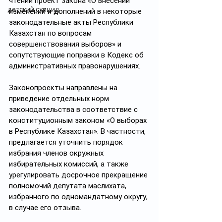
чтении проект закона «О внесении 
детский суицид
изменений и дополнений в некоторые 
законодательные акты Республики 
Казахстан по вопросам 
совершенствования выборов» и 
сопутствующие поправки в Кодекс об 
административных правонарушениях.
Законопроекты направлены на 
приведение отдельных норм 
законодательства в соответствие с 
конституционным законом «О выборах 
в Республике Казахстан». В частности, 
предлагается уточнить порядок 
избрания членов окружных 
избирательных комиссий, а также 
урегулировать досрочное прекращение 
полномочий депутата маслихата, 
избранного по одномандатному округу, 
в случае его отзыва.