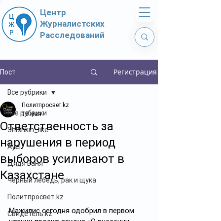
Центр
Журналистских
Расследований
Регистрация
Пост
Все рубрики
Политпросвет.kz
Все рубрики
13 мая
Ответственность за
Shishkin_like
нарушения в период
Ayel
выборов усиливают в
Дядя Ваня
Казахстане
Чёрный лебедь, рак и щука
Политпросвет.kz
Мажилис сегодня одобрил в первом 
Свидетель.kz