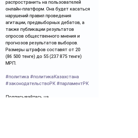
распространить на пользователей 
онлайн-платформ. Она будет касаться 
нарушений правил проведения 
агитации, предвыборных дебатов, а 
также публикации результатов 
опросов общественного мнения и 
прогнозов результатов выборов. 
Размеры штрафов составят от 20 
(86 500 тенге) до 55 (237 875 тенге) 
МРП.
#политика
#политикаКазахстана
#законодательствоРК
#парламентРК
Подписывайтесь на 
https://t.me/politprosvet_kz
Политпросвет.kz
Смотреть все
Похожие посты