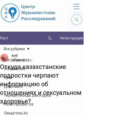
Центр
Журналистских
Расследований
Регистрация
Пост
Все рубрики
Ayel
Все рубрики
15 окт. 2025 г.
Откуда казахстанские
Shishkin_like
подростки черпают
Ayel
информацию об
Дядя Ваня
отношениях и сексуальном
Чёрный лебедь, рак и щука
здоровье?
Политпросвет.kz
Свидетель.kz