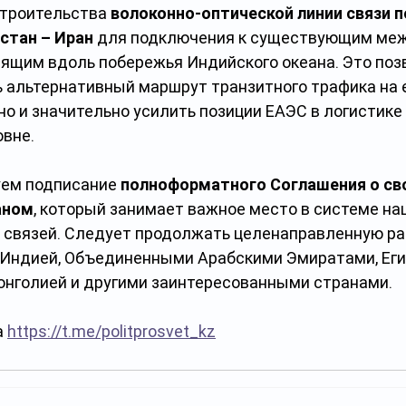
троительства 
волоконно-оптической линии связи п
хстан – Иран
 для подключения к существующим ме
дящим вдоль побережья Индийского океана. Это позв
ь альтернативный маршрут транзитного трафика на 
но и значительно усилить позиции ЕАЭС в логистике
овне.
ем подписание 
полноформатного Соглашения о св
аном
, который занимает важное место в системе на
 связей. Следует продолжать целенаправленную раб
 Индией, Объединенными Арабскими Эмиратами, Еги
онголией и другими заинтересованными странами.
 
https://t.me/politprosvet_kz