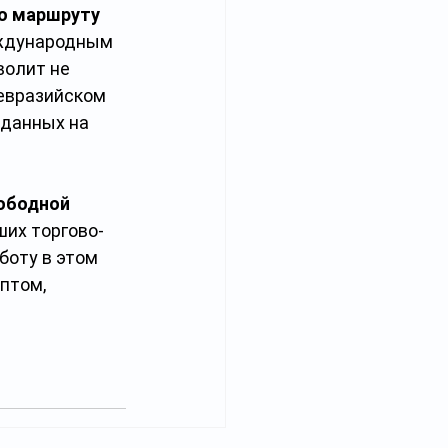
о маршруту 
ждународным 
олит не 
евразийском 
 данных на 
ободной 
ших торгово-
оту в этом 
птом, 