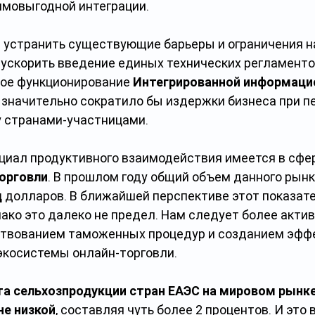
имовыгодной интеграции.
 устранить существующие барьеры и ограничения н
 ускорить введение единых технических регламентов
е функционирование 
Интегрированной информаци
 значительно сократило бы издержки бизнеса при 
 странами-участницами.
циал продуктивного взаимодействия имеется в сфе
орговли
. В прошлом году общий объем данного рынк
д
 долларов. В ближайшей перспективе этот показат
ако это далеко не предел. Нам следует более актив
твованием таможенных процедур и созданием эффе
экосистемы онлайн-торговли.
та сельхозпродукции стран ЕАЭС на мировом рынке
не низкой
, составляя чуть более 2 процентов. И это в