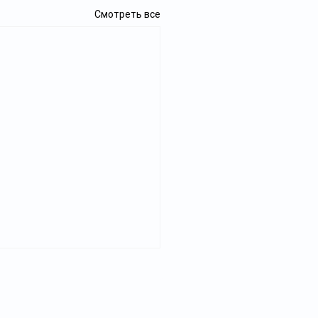
Смотреть все
ько СМИ в
Реклама
хстане?
анным министерства