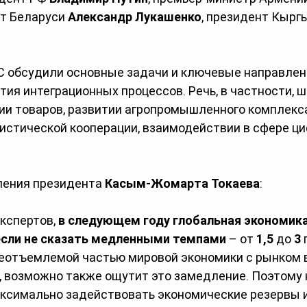
нт Беларуси 
Александр Лукашенко
, президент Кырг
 обсудили основные задачи и ключевые направлен
ия интеграционных процессов. Речь, в частности, ш
и товаров, развитии агропромышленного комплекса
гистической кооперации, взаимодействии в сфере ц
ления президента 
Касым-Жомарта Токаева
:
кспертов, 
в следующем году глобальная экономика
если не сказать медленными темпами
 – от 
1,5
 до 
3
 
неотъемлемой частью мировой экономики с рынком в
, возможно также ощутит это замедление. Поэтому 
ксимально задействовать экономические резервы 