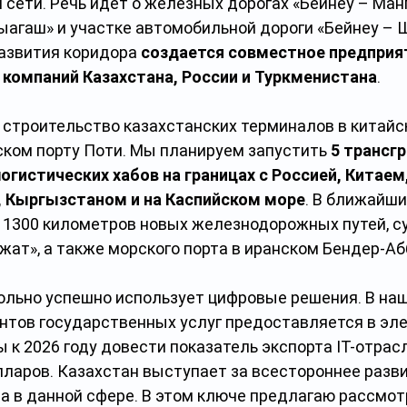
сети. Речь идет о железных дорогах «Бейнеу – Манг
ыагаш» и участке автомобильной дороги «Бейнеу – Ш
азвития коридора 
создается совместное предприя
 компаний Казахстана, России и Туркменистана
.
строительство казахстанских терминалов в китайс
ском порту Поти. Мы планируем запустить
 5 трансг
гистических хабов на границах с Россией, Китаем,
 Кыргызстаном и на Каспийском море
. В ближайши
 1300 километров новых железнодорожных путей, су
жат», а также морского порта в иранском Бендер-Аб
ольно успешно использует цифровые решения. В наш
ентов государственных услуг предоставляется в эл
 к 2026 году довести показатель экспорта IT-отрасл
ларов. Казахстан выступает за всестороннее разви
а в данной сфере. В этом ключе предлагаю рассмот