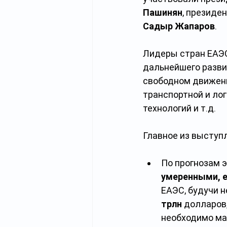
Пашинян
, президе
Садыр Жапаров
.
Лидеры стран ЕАЭС
дальнейшего развит
свободном движени
транспортной и ло
технологий и т.д.
Главное из выступ
По прогнозам э
умеренными, 
ЕАЭС, будучи 
трлн
 долларов
необходимо ма