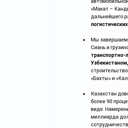
автомобильной 
«Макат – Канд
дальнейшего р
логистических
Мы завершаем 
Сиань и грузин
транспортно-ло
Узбекистаном,
строительство
«Бахты» и «Кал
Казахстан дов
более 90 проц
виде. Намерены
миллиарда дол
сотрудничеств