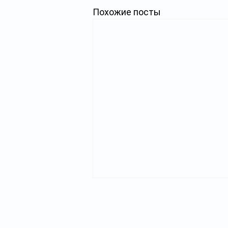
Похожие посты
Индекс открытости
Главная
госорганов-2025: лидеры и
аутсайдеры
Министерство культуры и