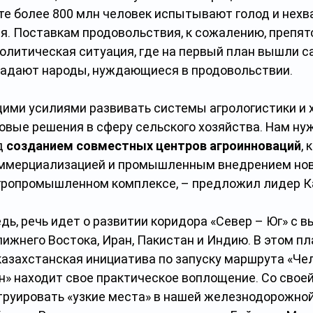
те более 800 млн человек испытывают голод и нехв
я. Поставкам продовольствия, к сожалению, препят
литическая ситуация, где на первый план вышли са
радают народы, нуждающиеся в продовольствии.
ими усилиями развивать системы агрологистики и х
овые решения в сферу сельского хозяйства. Нам ну
 
созданием совместных центров агроинноваций
,
ммерциализацией и промышленным внедрением но
агропромышленном комплексе, – предложил лидер К
дь, речь идет о развитии коридора «Север – Юг» с в
ижнего Востока, Иран, Пакистан и Индию. В этом пл
казахстанская инициатива по запуску маршрута «Че
» находит свое практическое воплощение. Со своей
труировать «узкие места» в нашей железнодорожной