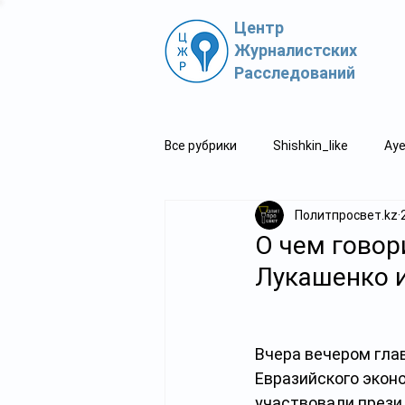
Центр
Журналистских
Расследований
Все рубрики
Shishkin_like
Aye
Политпросвет.kz
Политпросвет.kz
Свидетель
О чем говор
Лукашенко и
Вчера вечером гла
Евразийского эконо
участвовали прези