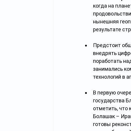
когда на плане
продовольстви
нынешняя геопо
результате ст
Предстоит общ
внедрять цифр
поработать над
занимались ко
технологий в 
В первую очере
государства Бл
отметить, что 
Болашак – Иран
готовы реконс