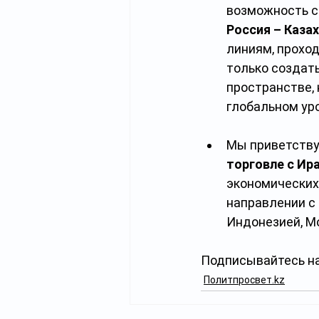
возможность с
Россия – Каза
линиям, прохо
только создат
пространстве, 
глобальном ур
Мы приветству
торговле с Ир
экономических
направлении с
Индонезией, М
Подписывайтесь на
Политпросвет.kz