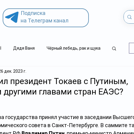
Подписка
на Телеграм канал
l
Дядя Ваня
Чёрный лебедь, рак и щука
26 дек. 2023 г.
.kz
детский суицид
ил президент Токаев с Путиным,
 другими главами стран ЕАЭС?
ва государства принял участие в заседании Высшего
мического совета в Санкт-Петербурге. В саммите т
дент РФ 
Владимир Путин
, премьер-министр Армении