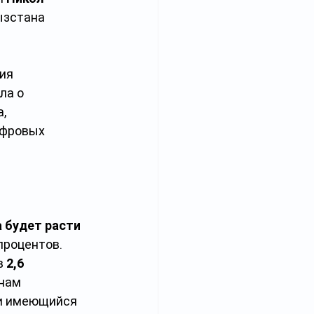
ызстана 
ия 
ла о 
, 
ифровых 
 будет расти 
процентов. 
 
2,6 
нам 
и имеющийся 