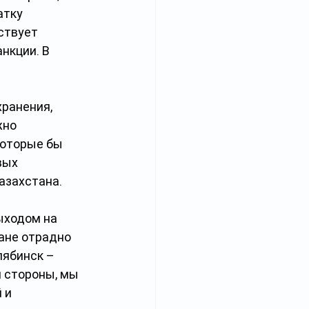
атку 
ствует 
нкции. В 
ранения, 
жно 
 которые бы 
вых 
азахстана.
ыходом на 
ане отрадно 
лябинск – 
 стороны, мы 
 и 