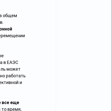
а общем 
. 
онной 
перемещении 
ре 
а в ЕАЭС 
ель может 
но работать 
ктивной и 
 все еще 
 то время, 