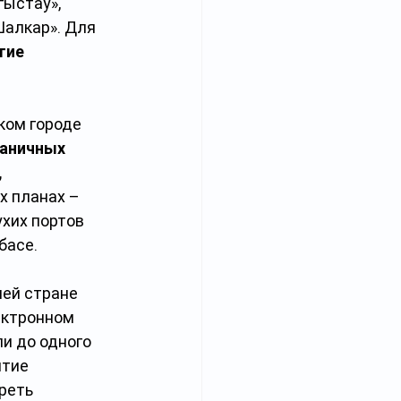
ыстау», 
алкар». Для 
тие 
ком городе 
раничных 
 
х планах – 
хих портов 
басе.
ей стране 
ектронном 
и до одного 
тие 
реть 