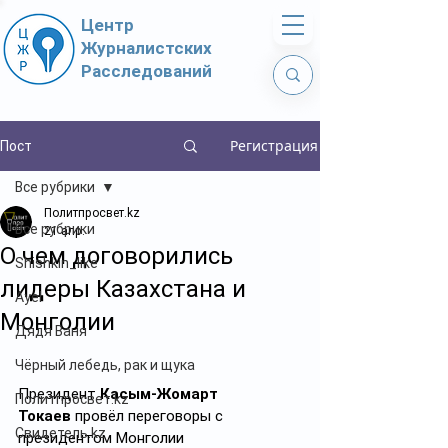
Центр
Журналистских
Расследований
Регистрация
Пост
Все рубрики
Политпросвет.kz
Все рубрики
21 апр.
О чем договорились
Shishkin_like
лидеры Казахстана и
Ayel
Монголии
Дядя Ваня
Чёрный лебедь, рак и щука
Президент 
Касым-Жомарт 
Политпросвет.kz
Токаев
 провёл переговоры с 
Свидетель.kz
президентом Монголии 