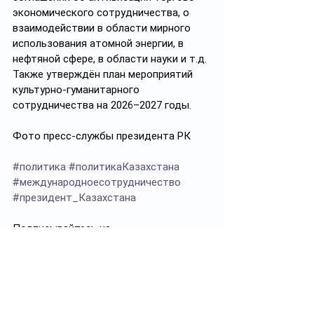
экономического сотрудничества, о 
взаимодействии в области мирного 
использования атомной энергии, в 
нефтяной сфере, в области науки и т.д. 
Также утверждён план мероприятий 
культурно-гуманитарного 
сотрудничества на 2026–2027 годы.
Фото пресс-службы президента РК
#политика
#политикаКазахстана
#международноесотрудничество
#президент_Казахстана
Подписывайтесь на 
https://t.me/politprosvet_kz
Политпросвет.kz
Смотреть все
Похожие посты