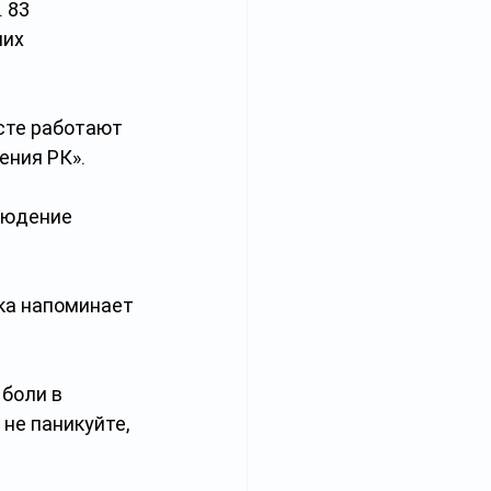
 83 
их 
сте работают 
ния РК». 
людение 
ка напоминает 
боли в 
не паникуйте, 