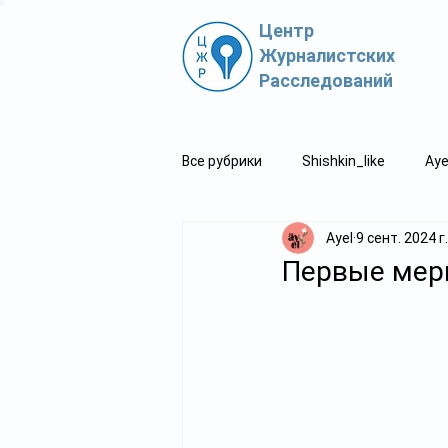
Центр
Журналистских
Расследований
Все рубрики
Shishkin_like
Aye
Ayel
9 сент. 2024 г.
Политпросвет.kz
Свидетель
Первые меры