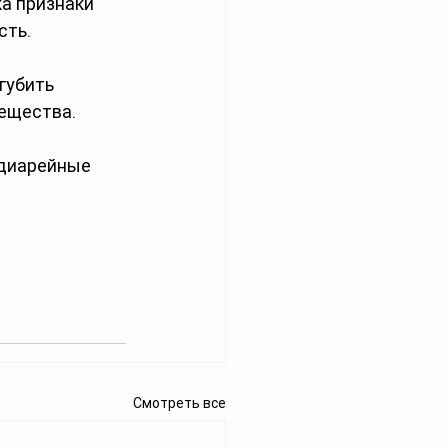
а признаки 
сть.
губить 
вещества.
одиарейные 
Смотреть все