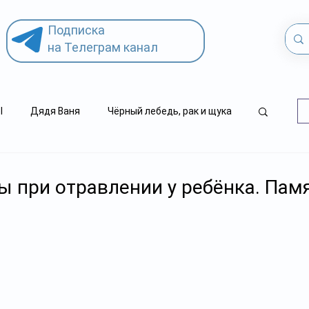
Подписка
на Телеграм канал
l
Дядя Ваня
Чёрный лебедь, рак и щука
.kz
детский суицид
 при отравлении у ребёнка. Пам