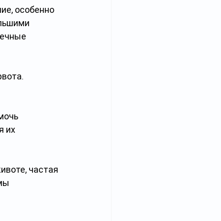
ие, особенно 
льшими 
течные 
вота. 
мочь 
 их 
ивоте, частая 
мы 