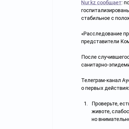
Nur.kz сообщает
: 
госпитализированы
стабильное с поло
«Расследование пр
представители Ком
После случившегос
санитарно-эпидеми
Телеграм-канал Aye
о первых действиях
Проверьте, ест
животе, слабос
но внимательн