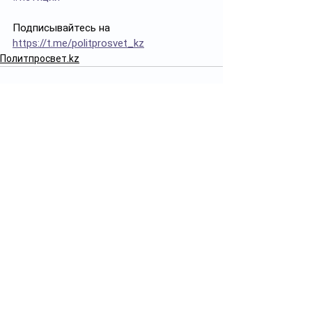
Подписывайтесь на 
https://t.me/politprosvet_kz
Политпросвет.kz
Смотреть все
Похожие посты