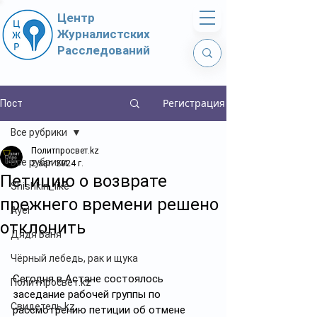
Центр
Журналистских
Расследований
Регистрация
Пост
Все рубрики
Политпросвет.kz
Все рубрики
2 авг. 2024 г.
Петицию о возврате
Shishkin_like
прежнего времени решено
Ayel
отклонить
Дядя Ваня
Чёрный лебедь, рак и щука
Сегодня в Астане состоялось 
Политпросвет.kz
заседание рабочей группы по 
Свидетель.kz
рассмотрению петиции об отмене 