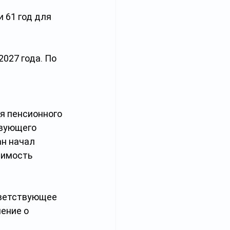
 61 год для 
027 года. По 
я пенсионного 
твующего 
н начал 
симость 
тветствующее 
ение о 