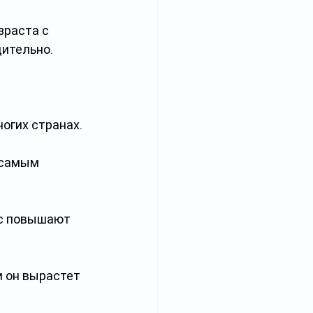
раста с 
ительно.
огих странах. 
 самым 
ас повышают 