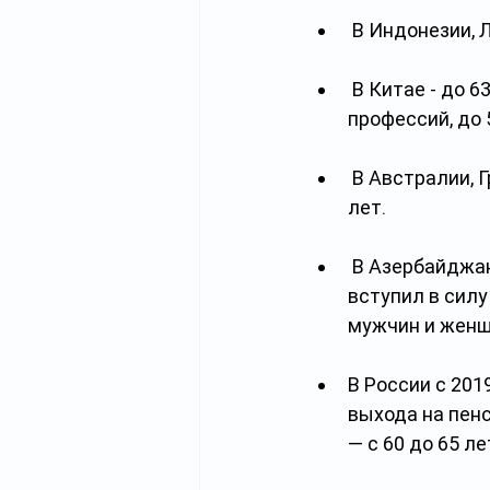
 В Индонезии, 
 В Китае - до 63 лет для мужчин и до 55 для женщин - представительниц рабочих 
профессий, до 
 В Австралии, Греции и Нидерландах срок выхода на пенсию для обоих полов – 67 
лет.
 В Азербайджане женщины выходили на пенсию в 63,5 года. Но с 1 июля 2017 года 
вступил в силу
мужчин и женщи
В России с 201
выхода на пенс
— с 60 до 65 ле