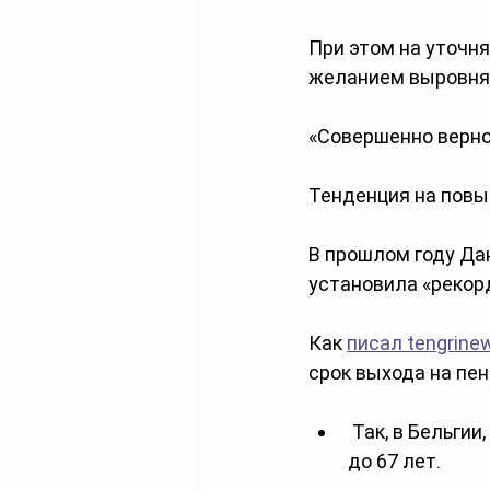
При этом на уточн
желанием выровнят
«Совершенно верно»
Тенденция на повы
В прошлом году Да
установила «рекор
Как 
писал tengrine
срок выхода на пен
 Так, в Бельгии, Германии, Испании, Словении по завершении реформ он вырастет 
до 67 лет.