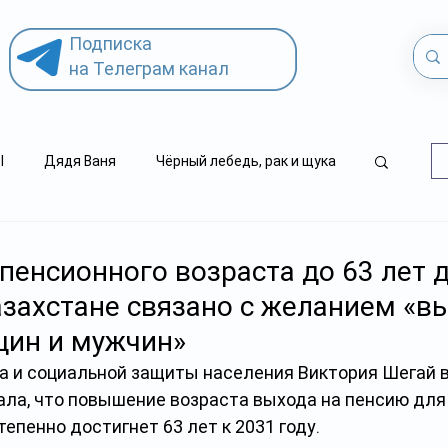
Подписка
на Телеграм канал
l
Дядя Ваня
Чёрный лебедь, рак и щука
.kz
детский суицид
енсионного возраста до 63 лет 
захстане связано с желанием «в
щин и мужчин»
а и социальной защиты населения Виктория Шегай в
ла, что повышение возраста выхода на пенсию для
епенно достигнет 63 лет к 2031 году.