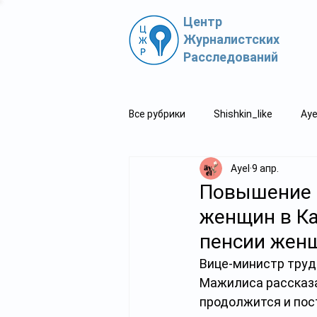
Центр
Журналистских
Расследований
Все рубрики
Shishkin_like
Aye
Ayel
9 апр.
Политпросвет.kz
Свидетель
Повышение п
женщин в Ка
пенсии жен
Вице-министр труд
Мажилиса рассказа
продолжится и пост