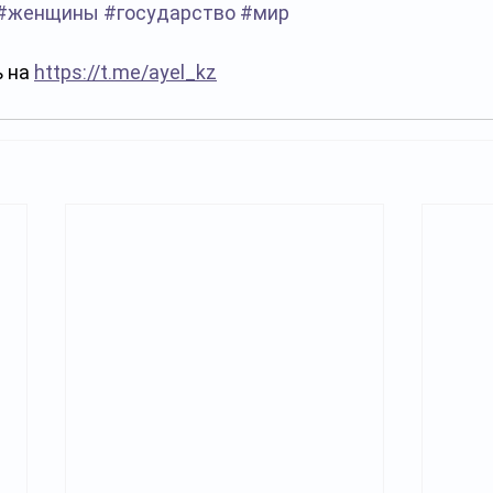
#женщины
#государство
#мир
 на 
https://t.me/ayel_kz