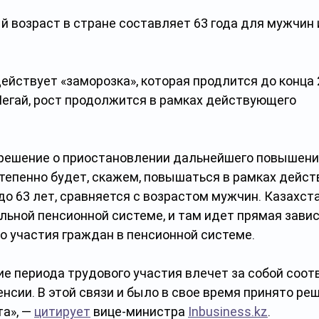
 возраст в стране составляет 63 года для мужчин и
йствует «заморозка», которая продлится до конца 2
егай, рост продолжится в рамках действующего 
 решение о приостановлении дальнейшего повышени
степенно будет, скажем, повышаться в рамках дейс
о 63 лет, сравняется с возрастом мужчин. Казахста
льной пенсионной системе, и там идет прямая зави
о участия граждан в пенсионной системе. 
е периода трудового участия влечет за собой соо
нсии. В этой связи и было в свое время принято реш
а», — 
цитирует
 вице-министра 
Inbusiness.kz
. 