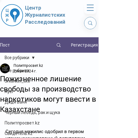
Центр
Журналистских
Расследований
Регистрация
Пост
Все рубрики
Политпросвет.kz
Все рубрики
2 мая 2024 г.
Пожизненное лишение
Shishkin_like
свободы за производство
Ayel
наркотиков могут ввести в
Дядя Ваня
Казахстане
Чёрный лебедь, рак и щука
Политпросвет.kz
Сегодня мажилис одобрил в первом 
Свидетель.kz