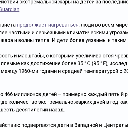
ействии экстремальной жары на детей за последние 
Guardian
. 
планета
 продолжает нагреваться
, люди во всем мире
лее частыми и серьёзными климатическими угрозам
 жара и волны тепла. И дети более уязвимы к таким
рость и масштабы, с которыми увеличиваются чрез
ляемые как достижение более 35 ° C (95 ° F), иссле
между 1960-ми годами и средней температурой с 20
то 466 миллионов детей – примерно каждый пятый р
 где количество экстремально жарких дней в год ка
 шесть десятилетий назад.
йствию подвергаются дети в Западной и Центральн