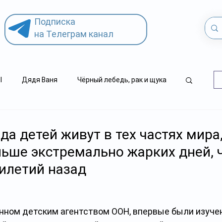
Подписка
на Телеграм канал
l
Дядя Ваня
Чёрный лебедь, рак и щука
.kz
детский суицид
а детей живут в тех частях мира,
льше экстремально жарких дней, 
илетий назад
енном детским агентством ООН, впервые были изуче