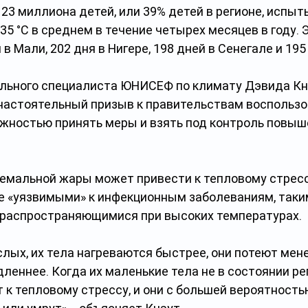
23 миллиона детей, или 39% детей в регионе, испы
5 °C в среднем в течение четырех месяцев в году. 
в Мали, 202 дня в Нигере, 198 дней в Сенегале и 195 
льного специалиста ЮНИСЕФ по климату Дэвида Кн
настоятельный призыв к правительствам воспользо
жностью принять меры и взять под контроль повыш
емальной жары может привести к тепловому стресс
е «уязвимыми» к инфекционным заболеваниям, таки
, распространяющимися при высоких температурах.
слых, их тела нагреваются быстрее, они потеют мен
леннее. Когда их маленькие тела не в состоянии ре
т к тепловому стрессу, и они с большей вероятност