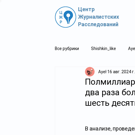
Центр
Журналистских
Расследований
Все рубрики
Shishkin_like
Aye
Ayel
16 авг. 2024 г.
Политпросвет.kz
Свидетель
Полмиллиард
два раза бо
шесть десят
В анализе, провед