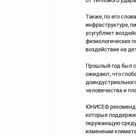
от теплового удара 
Также, по его слов
инфраструктуре, п
усугубляет воздей
физиологических п
воздействие на дет
Прошлый год был с
ожидают, что глоб
доиндустриального
человечества и пл
ЮНИСЕФ рекомендуе
которые поддержив
окружающую среду 
изменении климата