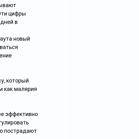
тывают 
Эти цифры 
дней в 
аута новый 
ваться 
ение 
у, который 
м как малярия 
ее эффективно 
гулировать 
ью пострадают 