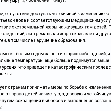
или умрут», - объясняет Кнаут. 
ам, отсутствие доступа к устойчивой к изменению к
итьевой воде и соответствующим медицинским услу
ствие экстремальной жары на живущих там детей. 
оследствий, экстремальная жара оказывает и друго
ей, в том числе нарушение образования.
амым тёплым годом за всю историю наблюдений, и 
альные температуры еще больше поднимутся выше 
 уровня, что приведет к катастрофическим последс
анеты.
т странам принимать меры по борьбе с изменение
ают право детей на чистую, здоровую и устойчивую
путем сокращения выбросов и выполнения соглаше
: