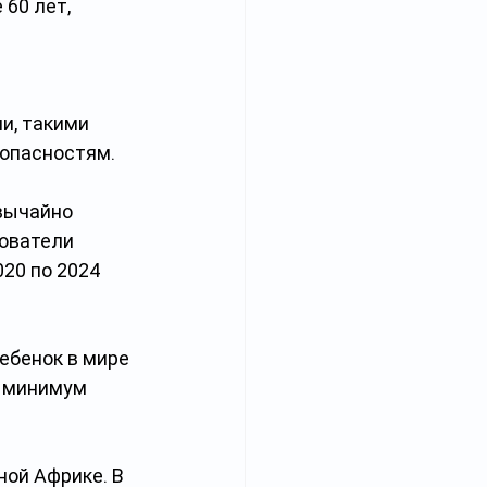
60 лет, 
 
и, такими 
 опасностям.
вычайно 
дователи 
20 по 2024 
ебенок в мире 
к минимум 
ой Африке. В 