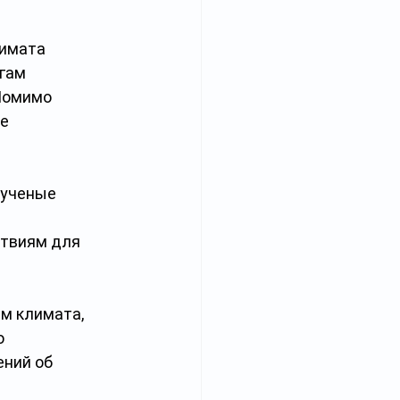
лимата 
гам 
Помимо 
е 
ученые 
твиям для 
м климата, 
 
ний об 