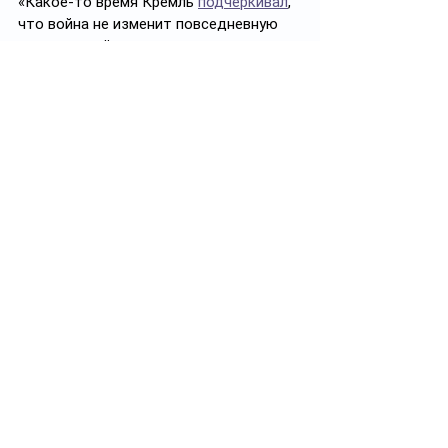
«Какое-то время Кремль 
подчеркивал
, 
что война не изменит повседневную 
жизнь людей, поскольку многие в 
стране приняли форму эскапизма, 
предпочитая не думать о боевых 
действиях в Украине».
Сейчас концерты артистов, 
присутствовавших на вечеринке, 
отменяются, некоторые рекламные 
контракты расторгнуты. По мнению 
многих, происходит самая большая 
«отмена» звезд с начала войны.
✅ Подписывайтесь на 
https://t.me/ayel_kz
Смотреть все
Похожие посты