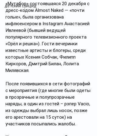
«Мутабор» состоявшаяся 20 декабря с 
детский суицид
дресс-кодом Almost Naked — «почти 
голые», была организована 
инфлюенсером в Instagram Анастасией 
Ивлеевой (бывшей ведущей 
популярного телевизионного проекта 
«Орёл и решка»). Гости вечеринки 
известные артисты и блогеры, среди 
которых Ксения Собчак, Филипп 
Киркоров, Дмитрий Билан, Лолита 
Милявская.
После появившихся в сети фотографий 
с мероприятия (где многие были одеты 
в прозрачные и полупрозрачные 
наряды, а один из гостей – рэпер Vacio, 
из одежды выбрал лишь носок, позже 
его арестовали на 15 суток) на 
участников посыпались жалобы.