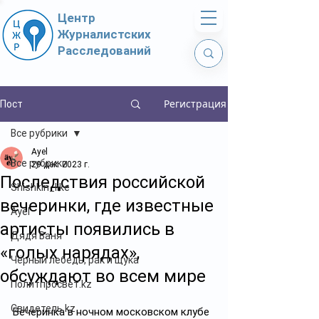
Центр
Журналистских
Расследований
Регистрация
Пост
Все рубрики
Ayel
Все рубрики
29 дек. 2023 г.
Последствия российской
Shishkin_like
вечеринки, где известные
Ayel
артисты появились в
Дядя Ваня
«голых нарядах»,
Чёрный лебедь, рак и щука
обсуждают во всем мире
Политпросвет.kz
Свидетель.kz
Вечеринка в ночном московском клубе 