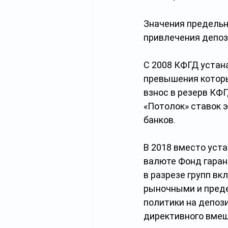
Значения предельн
привлечения депоз
С 2008 КФГД устана
превышения котор
взнос в резерв КФ
«Потолок» ставок 
банков.
В 2018 вместо уста
валюте Фонд гаран
в разрезе групп вк
рыночными и пред
политики на депоз
директивного вмеш