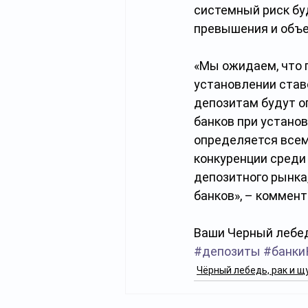
системный риск бу
превышения и объе
«Мы ожидаем, что 
установлении став
депозитам будут о
банков при установ
определяется всем
конкуренции среди 
депозитного рынка,
банков», – коммен
Ваши Черный лебед
#депозиты
#банки
Чёрный лебедь, рак и щ