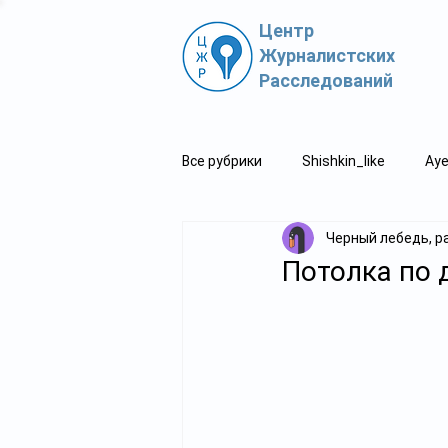
Центр
Журналистских
Расследований
Все рубрики
Shishkin_like
Aye
Черный лебедь, р
Политпросвет.kz
Свидетель
Потолка по 