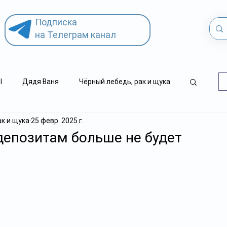
Подписка
на Телеграм канал
l
Дядя Ваня
Чёрный лебедь, рак и щука
ак и щука
25 февр. 2025 г.
.kz
детский суицид
депозитам больше не будет