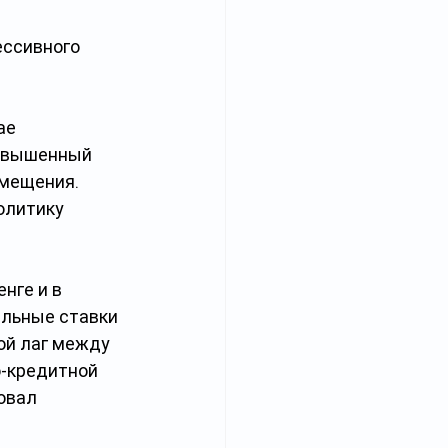
ссивного 
ае 
овышенный 
мещения. 
олитику 
нге и в 
льные ставки 
ой лаг между 
-кредитной 
овал 