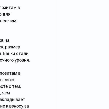
позитам в 
о для 
нее чем 
в на 
к, размер 
. Банки стали 
очного уровня.
позитам в 
ь свою 
те с тем, 
 чем 
накладывает 
е к взносу за 