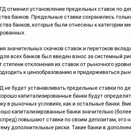
ФГД отменил установление предельных ставок по де
ства банков. Предельные ставки сохранились тольк
ства банков, которые были отнесены к категории ме
рованных.
я значительных скачков ставок и перетоков вкладо
для всех банков был введен взнос за системный рис
т степени отклонения их ставок от рыночного уровня
одходить к ценообразованию и придерживаться рын
ГД не будет устанавливать предельные ставки по де
м хорошо капитализированные банки будут определят
у в рыночных условиях, как и остальные банки. Вмес
рошо капитализированные банки значительно (более,
 спред) повышают ставки по своим депозитам, это 
ему дополнительные риски. Такие банки в дополнени