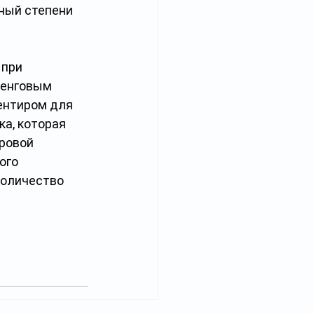
ный степени 
при 
тенговым 
ентиром для 
а, которая 
ровой 
ого 
количество 