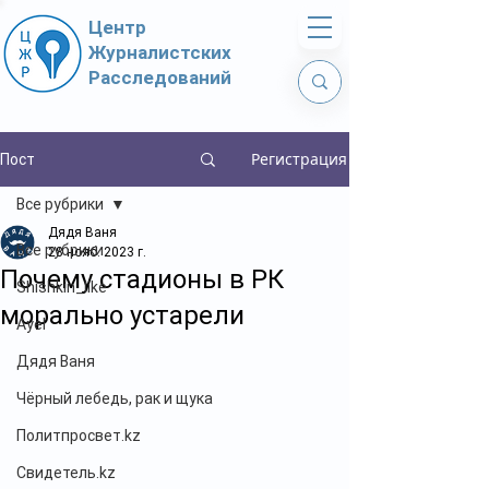
Центр
Журналистских
Расследований
Регистрация
Пост
Все рубрики
Дядя Ваня
Все рубрики
28 нояб. 2023 г.
Почему стадионы в РК
Shishkin_like
морально устарели
Ayel
Дядя Ваня
Чёрный лебедь, рак и щука
Политпросвет.kz
Свидетель.kz