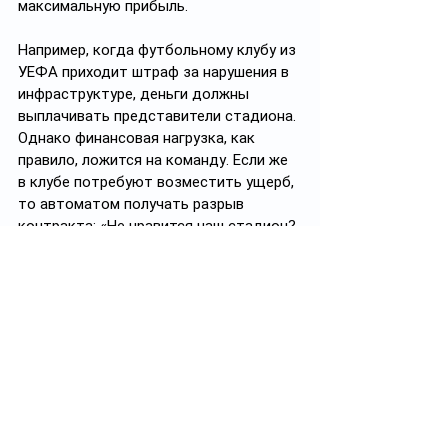
максимальную прибыль.
Например, когда футбольному клубу из 
УЕФА приходит штраф за нарушения в 
инфраструктуре, деньги должны 
выплачивать представители стадиона. 
Однако финансовая нагрузка, как 
правило, ложится на команду. Если же 
в клубе потребуют возместить ущерб, 
то автоматом получать разрыв 
контракта: «Не нравится наш стадион? 
Ищите другой»! А где его найти, если у 
нас в стране современных арен - кот 
наплакал.    
ФК «Аксу»
 - Центральный стадион 
(1947) – 
76 лет
ФК «Атырау»
 - стадион «Мунайшы» 
(1950) – 
73 года
ФК «Окжетпес»
 - стадион 
«Окжетпес» (1955) – 
68 лет