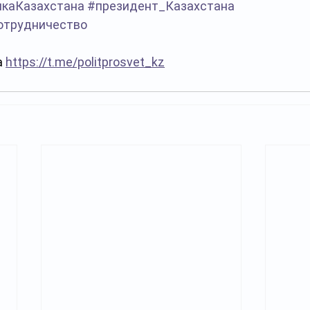
икаКазахстана
#президент_Казахстана
отрудничество
 
https://t.me/politprosvet_kz