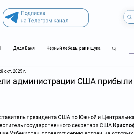
Подписка
на Телеграм канал
l
Дядя Ваня
Чёрный лебедь, рак и щука
28 окт. 2025 г.
.kz
детский суицид
ели администрации США прибыли
тавитель президента США по Южной и Центральной
еститель государственного секретаря США 
Кристо
ие Узбекистан, проведут серию встреч, на которых