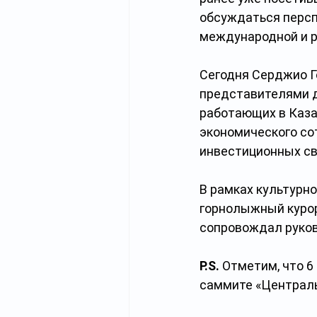
обсуждаться персп
международной и р
Сегодня Серджио Г
представителями д
работающих в Каза
экономического со
инвестиционных св
В рамках культурно
горнолыжный курор
сопровождал руков
P.S. 
Отметим, что 6
саммите «Централь