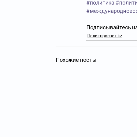
#политика
#полит
#международноес
Подписывайтесь на
Политпросвет.kz
Похожие посты