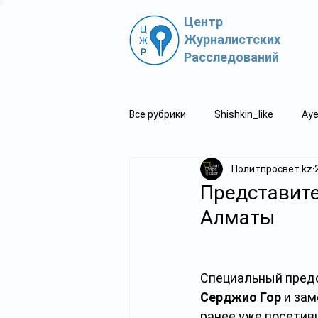
Центр
Журналистских
Расследований
Все рубрики
Shishkin_like
Aye
Политпросвет.kz
Политпросвет.kz
Свидетель
Представит
Алматы
Специальный предс
Серджио Гор 
и зам
ранее уже посетивш