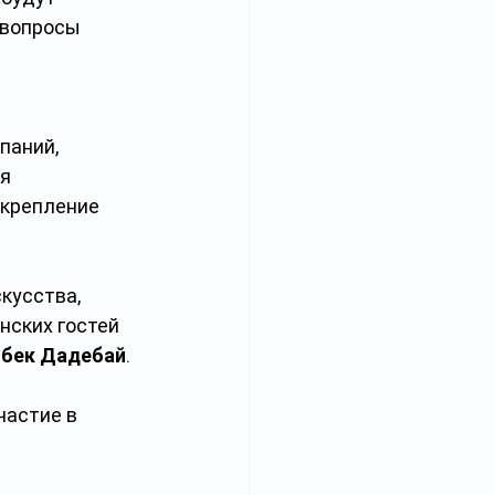
 вопросы 
паний, 
я 
крепление 
кусства, 
ских гостей 
йбек
Дадебай
.
частие в 