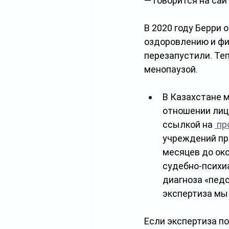
— говорится на сайт
В 2020 году Берри 
оздоровлению и физ
перезапустили. Теп
менопаузой.
В Казахстане 
отношении лиц
ссылкой на 
 пр
учреждений пр
месяцев до ок
судебно-психи
диагноза «педо
экспертиза мы
Если экспертиза п