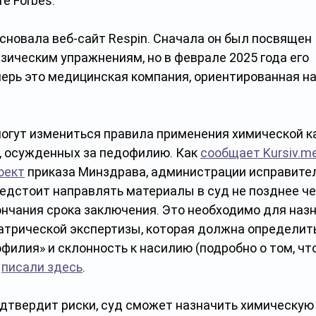
е Forbes.
основала веб-сайт Respin. Сначала он был посвящен 
ическим упражнениям, но в феврале 2025 года его 
ерь это медицинская компания, ориентированная на 
могут измениться правила применения химической ка
, осужденных за педофилию. Как 
сообщает Kursiv.m
оект
 приказа Минздрава, администрации исправите
едстоит направлять материалы в суд не позднее чем
ончания срока заключения. Это необходимо для назн
атрической экспертизы, которая должна определить
филия» и склонность к насилию (подробно о том, что
 
писали здесь
. 
одтвердит риски, суд сможет назначить химическую