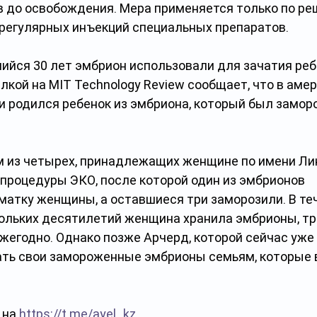
в до освобождения. Мера применяется только по ре
 регулярных инъекций специальных препаратов. 
ийся 30 лет эмбрион использовали для зачатия ребе
ылкой на MIT Technology Review сообщает, что в аме
и родился ребенок из эмбриона, который был заморо
 из четырех, принадлежащих женщине по имени Лин
 процедуры ЭКО, после которой один из эмбрионов 
матку женщины, а оставшиеся три заморозили. В те
льких десятилетий женщина хранила эмбрионы, тра
жегодно. Однако позже Арчерд, которой сейчас уже 
ать свои замороженные эмбрионы семьям, которые в
на 
https://t.me/ayel_kz