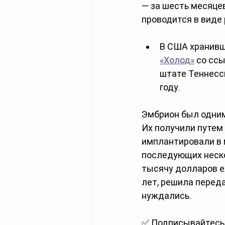
— за шесть месяце
проводится в виде
В США хранивш
«Холод»
 со сс
штате Теннесс
году. 
Эмбрион был одним
Их получили путем
имплантировали в 
последующих неско
тысячу долларов е
лет, решила перед
нуждались. 
✅ Подписывайтесь 