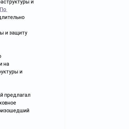
аструктуры и 
По 
длительно 
 
ы и защиту 
 
 на 
уктуры и 
й предлагал 
уховное 
роизошедший 