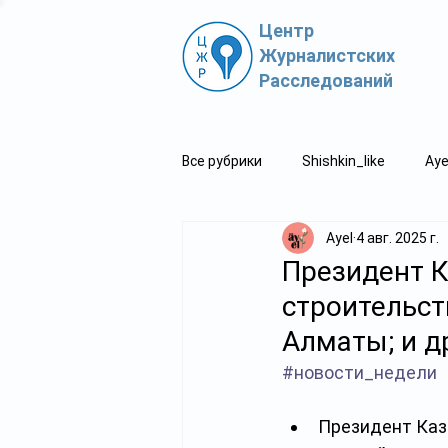
Центр
Журналистских
Расследований
Все рубрики
Shishkin_like
Aye
Ayel
4 авг. 2025 г.
Политпросвет.kz
Свидетель
Президент К
строительст
Алматы; и д
#новости_недели
Президент Каз