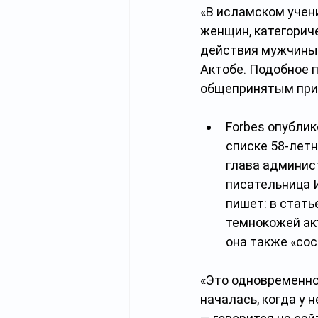
«В исламском учен
женщин, категорич
действия мужчины,
Актобе. Подобное п
общепринятым прин
Forbes опубли
списке 58-летн
глава админист
писательница И
пишет: в стать
темнокожей акт
она также «сос
«Это одновременно
началась, когда у 