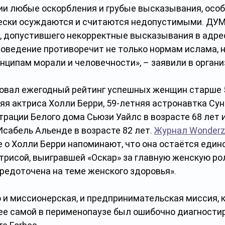
ии любые оскорбления и грубые высказывания, особ
ески осуждаются и считаются недопустимыми. ДУМ
 допустившего некорректные высказывания в адрес
оведение противоречит не только нормам ислама, н
ципам морали и человечности», – заявили в органи
ковал ежегодный рейтинг успешных женщин старше 5
яя актриса Холли Берри, 59-летняя астронавтка Сун
рации Белого дома Сьюзи Уайлс в возрасте 68 лет и
сабель Альенде в возрасте 82 лет. 
Журнал Wonder
е о Холли Берри напоминают, что она остаётся един
рисой, выигравшей «Оскар» за главную женскую рол
редоточена на теме женского здоровья».
 и миссионерская, и предпринимательская миссия, к
нее самой в перименопаузе был ошибочно диагностир