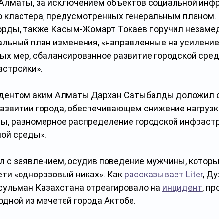
 Алматы, за исключением объектов социальной инфр
о кластера, предусмотренных генеральным планом. 
орды, также Касым-Жомарт Токаев поручил незаме
альный план изменения, «направленные на усиление
ых мер, сбалансированное развитие городской сред
астройки».
идентом аким Алматы Дархан Сатыбалды доложил о
азвитии города, обеспечивающем снижение нагрузки
ы, равномерное распределение городской инфрастр
ой среды». 
 с заявлением, осудив поведение мужчины, которы
ти «одноразовый никах». Как 
рассказывает Liter
, Д
сульман Казахстана отреагировало на 
инцидент
, п
одной из мечетей города Актобе.