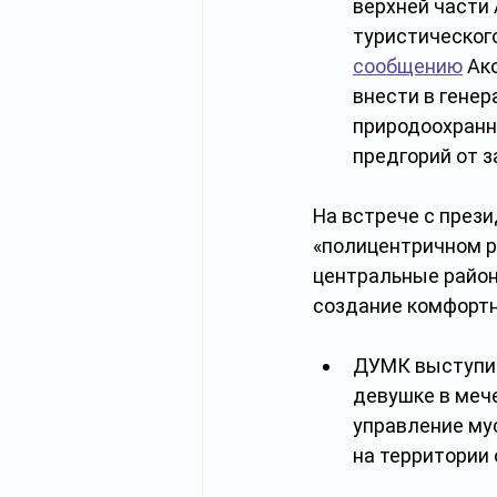
верхней части
туристическог
сообщению
 Ак
внести в генер
природоохранн
предгорий от з
На встрече с през
«полицентричном р
центральные район
создание комфортн
ДУМК выступил
девушке в мече
управление му
на территории 