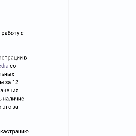
работу с 
страции в 
edia
 со 
льных 
 за 12 
ачения 
 наличие 
 это за 
 кастрацию 