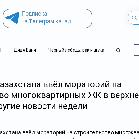
Подписка
на Телеграм канал
l
Дядя Ваня
Чёрный лебедь, рак и щука
.kz
детский суицид
азахстана ввёл мораторий на
во многоквартирных ЖК в верхне
ругие новости недели
ахстана ввёл мораторий на строительство многокв