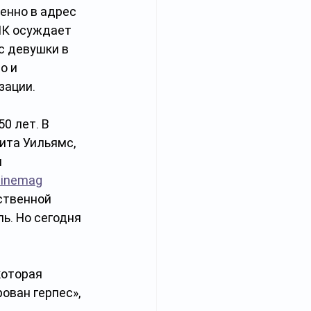
енно в адрес 
К осуждает 
 девушки в 
о и 
зации.
0 лет. В 
ита Уильямс, 
 
zinemag
ственной 
ь. Но сегодня 
оторая 
ован герпес», 