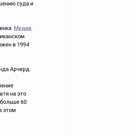
шению суда и 
нка. 
Медиа 
риканском 
жен в 1994 
да Арчерд. 
чение 
тя на это 
больше 60 
 этом 