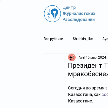
Центр
Журналистских
Расследований
Все рубрики
Shishkin_like
Aye
Ayel
15 мар. 2024 г
Политпросвет.kz
Свидетель
Президент Т
мракобесие
Сегодня во время 
Казахстана, как 
со
Казахстане.