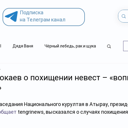
Подписка
на Телеграм канал
l
Дядя Ваня
Чёрный лебедь, рак и щука
.
.kz
детский суицид
окаев о похищении невест – «во
»
заседания Национального курултая в Атырау, презид
общает
 tengrinews, высказался о случаях похищения