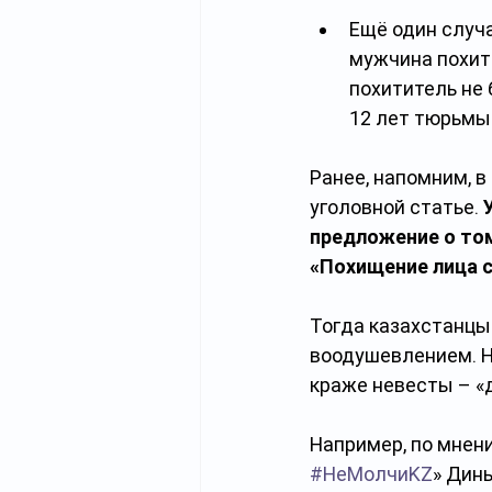
Ещё один случ
мужчина похит
похититель не
12 лет тюрьмы
Ранее, напомним, в
уголовной статье. 
предложение о том
«Похищение лица с
Тогда казахстанцы 
воодушевлением. Не
краже невесты – 
Например, по мнен
#НеМолчиKZ
» Дины