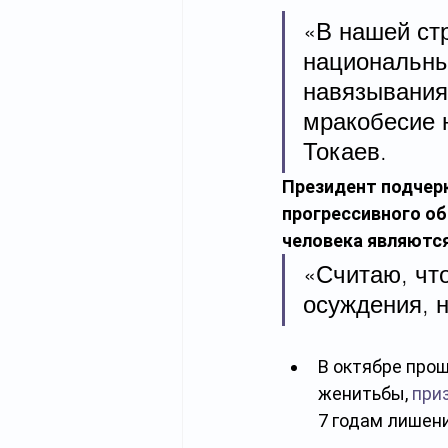
«В нашей стр
национальны
навязывания
мракобесие 
Токаев.
Президент подчерк
прогрессивного об
человека являютс
«Считаю, чт
осуждения, н
В октябре прош
женитьбы, 
при
7 годам лишен