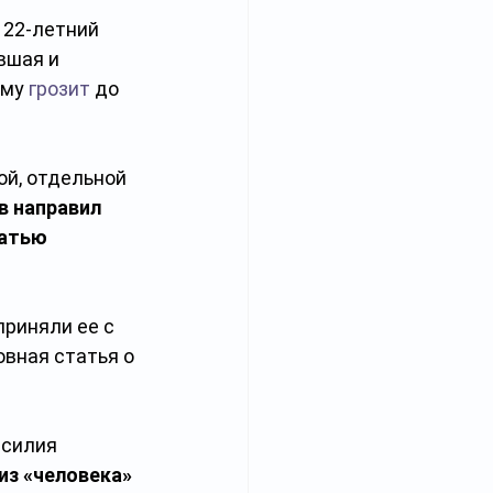
 22-летний 
вшая и 
му 
грозит
 до 
ой, отдельной 
 направил 
атью 
риняли ее с 
вная статья о 
силия 
з «человека» 