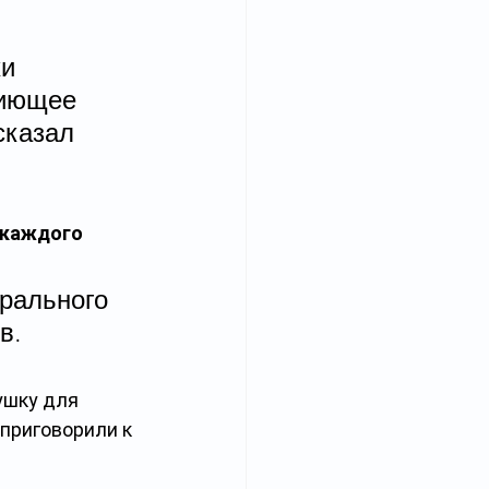
и 
пиющее 
сказал 
 
 каждого 
рального 
в.
ушку для 
приговорили к 