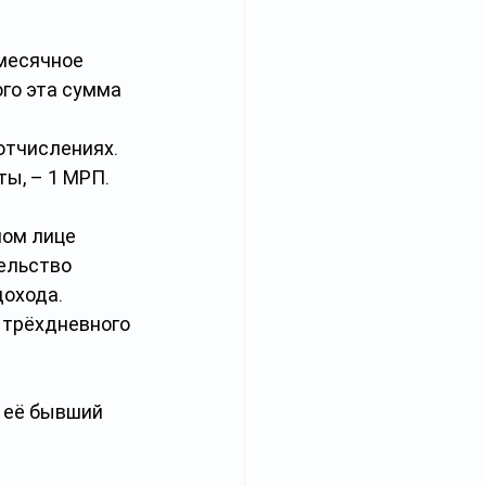
месячное 
го эта сумма 
отчислениях. 
ы, – 1 МРП. 
ном лице 
ельство 
охода. 
 трёхдневного 
 её бывший 