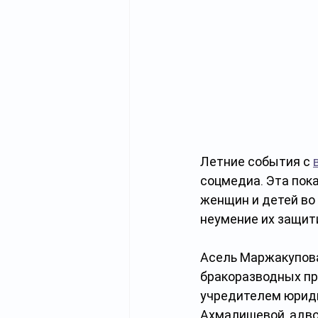
Летние события с 
соцмедиа. Эта пок
женщин и детей во 
неумение их защити
Асель Маржакупова
бракоразводных пр
учредителем юриди
Ахмалишевой, адво