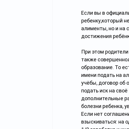
Если вы в официаль
ребенку,который не
алименты, но и на 
достижения ребёнк
При этом родители
также совершеннол
образование. То ес
имени подать на ал
учёбы, договор об 
подать иск на своё
дополнительные ра
болезни ребенка, у
Если нет соглашени
взыскиваться: на од