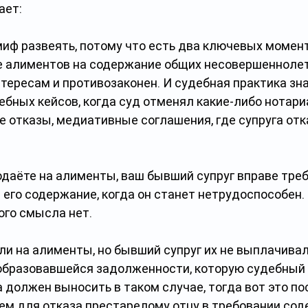
ает:
миф развеять, потому что есть два ключевых момент
е алиментов на содержание общих несовершеннолет
тересам и противозаконен. И судебная практика зна
ебных кейсов, когда суд отменял какие-либо нотари
е отказы, медиативные соглашения, где супруга отк
одаёте на алименты, ваш бывший супруг вправе треб
его содержание, когда он станет нетрудоспособен. 
ого смысла нет.
ли на алименты, но бывший супруг их не выплачивал,
образовавшейся задолженности, которую судебный 
 должен выносить в таком случае, тогда вот это по
ем для отказа престарелому отцу в требовании сод