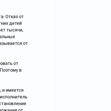
а. Отказ от 
них детей 
ет тысячи, 
альные 
азывается от 
овать от 
Поэтому в 
 и имеется 
исполнитель 
становление 
ержания от 