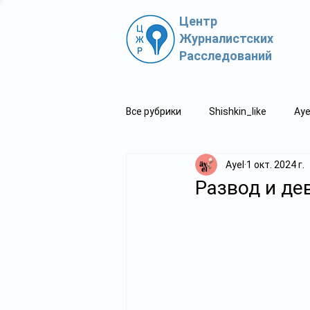
Центр
Журналистских
Расследований
Все рубрики
Shishkin_like
Aye
Ayel
1 окт. 2024 г.
Политпросвет.kz
Свидетель
Развод и де