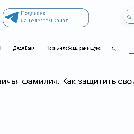
Подписка
на Телеграм канал
l
Дядя Ваня
Чёрный лебедь, рак и щука
.kz
детский суицид
вичья фамилия. Как защитить сво