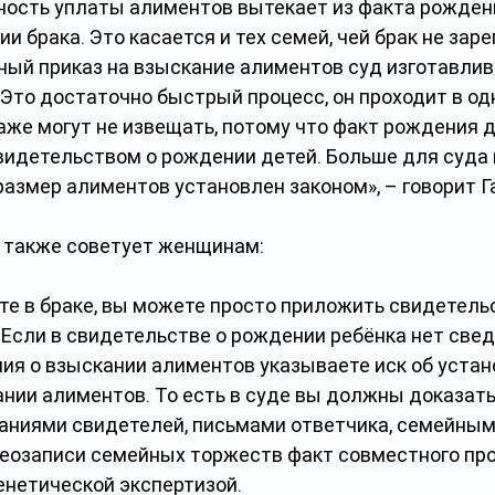
ность уплаты алиментов вытекает из факта рождения
ии брака. Это касается и тех семей, чей брак не заре
ный приказ на взыскание алиментов суд изготавлива
 Это достаточно быстрый процесс, он проходит в о
аже могут не извещать, потому что факт рождения д
идетельством о рождении детей. Больше для суда н
размер алиментов установлен законом», – говорит Га
также советует женщинам: 
те в браке, вы можете просто приложить свидетельс
Если в свидетельстве о рождении ребёнка нет сведе
ния о взыскании алиментов указываете иск об устан
нии алиментов. То есть в суде вы должны доказать
аниями свидетелей, письмами ответчика, семейным
еозаписи семейных торжеств факт совместного про
енетической экспертизой.