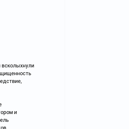
м всколыхнули 
ащищенность 
едствие, 
е 
ором и 
ель 
ов.