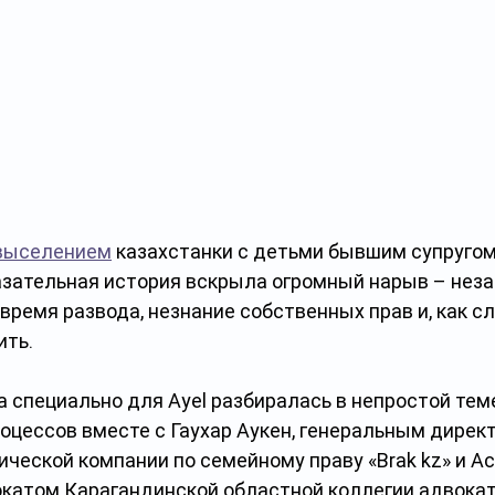
выселением
 казахстанки с детьми бывшим супруго
азательная история вскрыла огромный нарыв – нез
время развода, незнание собственных прав и, как сл
ть. 
 специально для Ayel разбиралась в непростой тем
оцессов вместе с Гаухар Аукен, генеральным директ
ческой компании по семейному праву «Brak kz» и Ас
катом Карагандинской областной коллегии адвокат