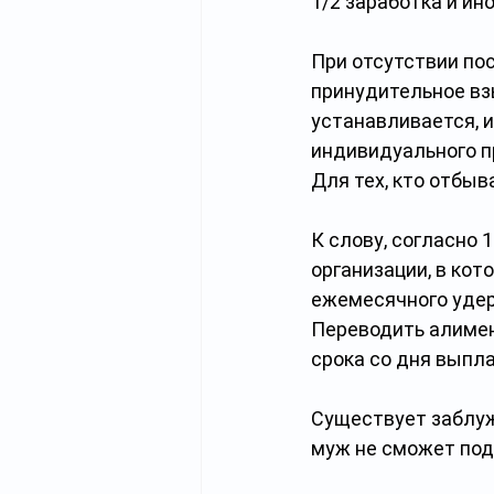
1/2 заработка и ин
При отсутствии по
принудительное вз
устанавливается, 
индивидуального п
Для тех, кто отбыв
К слову, согласно 1
организации, в ко
ежемесячного удер
Переводить алимен
срока со дня выпл
Существует заблуж
муж не сможет под