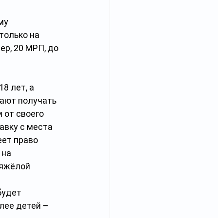
му 
только на 
р, 20 МРП, до 
 лет, а 
ают получать 
 от своего 
авку с места 
еет право 
на 
яжёлой 
будет 
олее детей – 