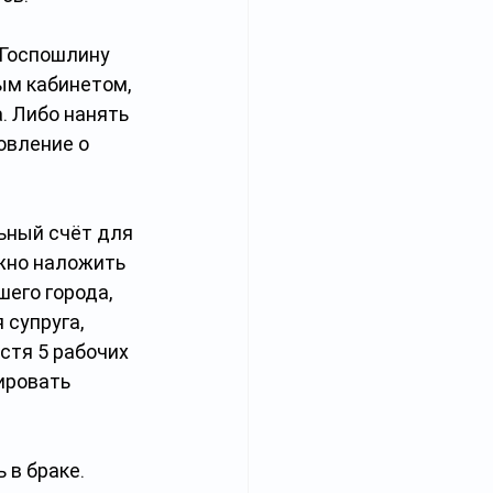
Госпошлину 
ым кабинетом, 
. Либо нанять 
овление о 
ьный счёт для 
жно наложить 
его города, 
супруга, 
стя 5 рабочих 
ировать 
в браке. 