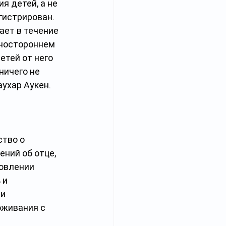
 детей, а не 
гистрирован. 
ет в течение 
дностороннем 
етей от него 
ичего не 
ухар Аукен. 
тво о 
ний об отце, 
овлении 
 и 
и 
живания с 