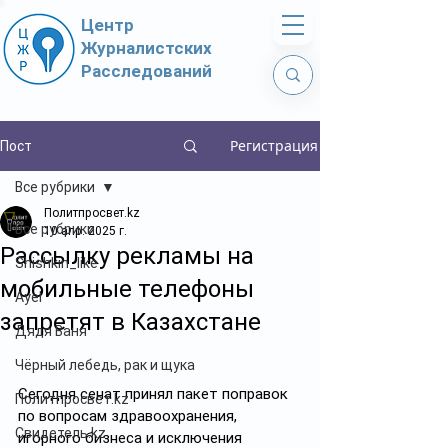
Центр
Журналистских
Расследований
Регистрация
Пост
Все рубрики
Политпросвет.kz
Все рубрики
10 апр. 2025 г.
Рассылку рекламы на
Shishkin_like
мобильные телефоны
Ayel
запретят в Казахстане
Дядя Ваня
Чёрный лебедь, рак и щука
Сегодня сенат принял пакет поправок 
Политпросвет.kz
по вопросам здравоохранения, 
Свидетель.kz
игорного бизнеса и исключения 