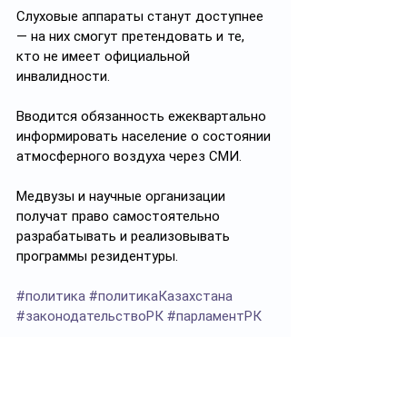
Слуховые аппараты станут доступнее 
— на них смогут претендовать и те, 
кто не имеет официальной 
инвалидности.
Вводится обязанность ежеквартально 
информировать население о состоянии 
атмосферного воздуха через СМИ.
Медвузы и научные организации 
получат право самостоятельно 
разрабатывать и реализовывать 
программы резидентуры.
#политика
#политикаКазахстана
#законодательствоРК
#парламентРК
Подписывайтесь на 
https://t.me/politprosvet_kz
Политпросвет.kz