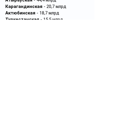
Атырауская
 - 44,4 млрд
Карагандинская 
- 20,7 млрд
Актюбинская 
- 18,7 млрд
Туркестанская
 - 15,5 млрд
Шымкент 
- 14,5 млрд
ЗКО
 - 13,5 млрд
Павлодарская 
- 12,8 млрд
Акмолинская 
- 10,9 млрд
Астана
 - 10,7 млрд
СКО
 - 10,3 млрд
Костанайская
 - 9,8 млрд
Жетысуская
 - 9,5 млрд
Мангистауская
 - 9 млрд
Жамбылская
 - 7,1 млрд
ВКО
 - 6,3 млрд
Алматинская
 - 6 млрд
Абайская
 - 4,6 млрд
Кызылординская
 - 2,8 млрд
Улытауская 
- 3 млрд
Примечание:
 из-за пандемии 