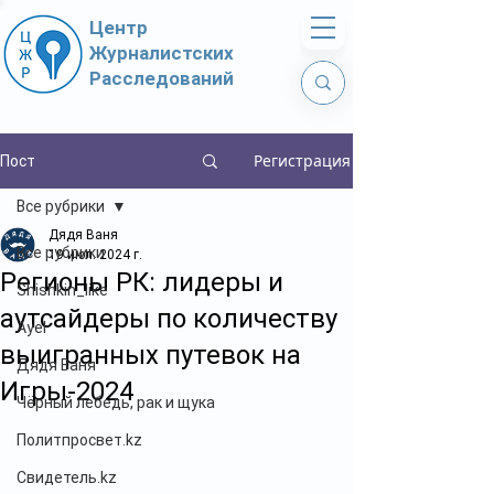
Центр
Журналистских
Расследований
Регистрация
Пост
Все рубрики
Дядя Ваня
Все рубрики
19 июл. 2024 г.
Регионы РК: лидеры и
Shishkin_like
аутсайдеры по количеству
Ayel
выигранных путевок на
Дядя Ваня
Игры-2024
Чёрный лебедь, рак и щука
Политпросвет.kz
Свидетель.kz