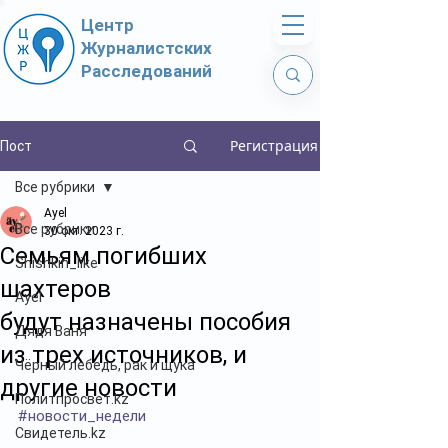
Центр
Журналистских
Расследований
Регистрация
Пост
Все рубрики
Ayel
Все рубрики
30 окт. 2023 г.
Семьям погибших
Shishkin_like
шахтеров
Ayel
будут назначены пособия
Дядя Ваня
из трех источников, и
Чёрный лебедь, рак и щука
другие новости
Политпросвет.kz
#новости_недели
Свидетель.kz