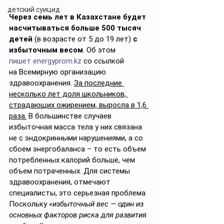
детский суицид
Через семь лет в Казахстане будет 
насчитываться больше 500 тысяч 
детей
 (в возрасте от 5 до 19 лет) 
с 
избыточным весом
.
Об этом 
пишет
energyprom.kz
 со ссылкой 
на
Всемирную организацию 
здравоохранения. 
За последние 
несколько лет доля школьников, 
страдающих ожирением, выросла в 1,6 
раза.
 В большинстве случаев 
избыточная масса тела у них связана 
не с эндокринными нарушениями, а со 
сбоем энергобаланса – то есть объем 
потребленных калорий больше, чем 
объем потраченных. Для системы 
здравоохранения, отмечают 
специалисты, это серьезная проблема. 
Поскольку 
«избыточный вес — один из 
основных факторов риска для развития 