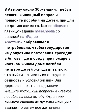
В Атырау около 30 женщин, требуя 
решить жилищный вопрос и 
повысить пособия на детей, пришли 
к зданию акимата.
 Как 
сообщило
 в 
пятницу издание 
masa.media
 со 
ссылкой на 
«Радио 
Азаттык»,
собравшиеся 
 потребовали, чтобы государство 
не допустило повторения трагедии 
в Аягозе, где в среду при пожаре в 
частном жилом доме погибли 
четверо детей
. Женщины заявили, 
что выйти к акимату их «вынудили 
бедность и условия жизни». Они 
держали плакаты с надписями: 
«Решите жилищный вопрос!»
 и 
«Равное 
пособие на всех детей».
 Охранники 
акимата сначала не пустили женщин в 
здание, но затем все же начали 