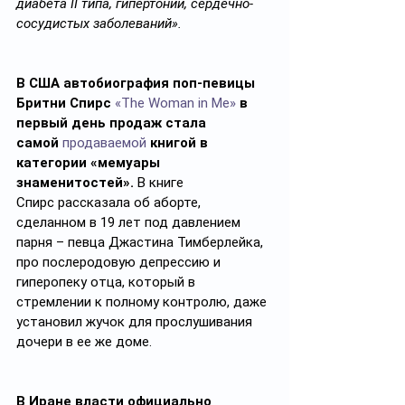
диабета II типа, гипертонии, сердечно-
сосудистых заболеваний». 
В США автобиография поп-певицы 
Бритни Спирс
«The Woman in Me»
в 
первый день продаж стала 
самой
продаваемой
книгой в 
категории «мемуары 
знаменитостей».
 В книге 
Спирс рассказала об аборте, 
сделанном в 19 лет под давлением 
парня – певца Джастина Тимберлейка, 
про послеродовую депрессию и 
гиперопеку отца, который в 
стремлении к полному контролю, даже 
установил жучок для прослушивания 
дочери в ее же доме.
В Иране власти официально 