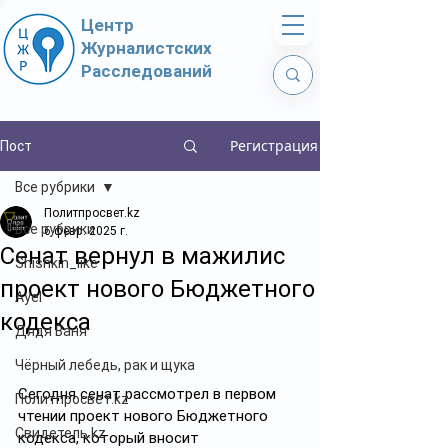
Центр
Журналистских
Расследований
Регистрация
Пост
Все рубрики
Политпросвет.kz
Все рубрики
6 февр. 2025 г.
Сенат вернул в мажилис
Shishkin_like
проект нового Бюджетного
Ayel
кодекса
Дядя Ваня
Чёрный лебедь, рак и щука
Сегодня сенат рассмотрел в первом 
Политпросвет.kz
чтении проект нового Бюджетного 
Свидетель.kz
кодекса, который вносит 