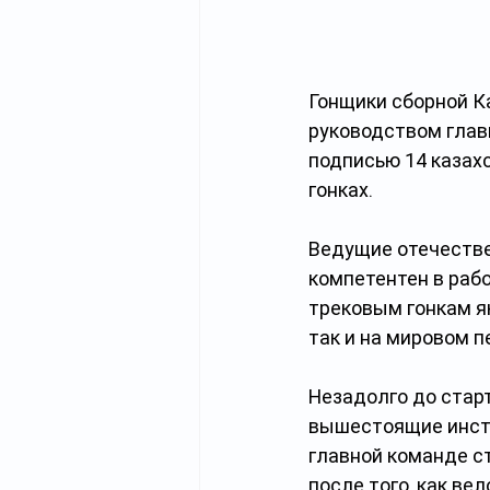
Гонщики сборной К
руководством главн
подписью 14 казах
гонках.
Ведущие отечестве
компетентен в рабо
трековым гонкам як
так и на мировом п
Незадолго до стар
вышестоящие инста
главной команде с
после того, как ве