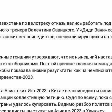
азахстана по велотреку отказывались работать под
ого тренера Валентина Савицкого. У «Дяди Вани» ес
станских велосипедистов, специализирующихся на 
нные гонщики утверждают, что их нынешний наставн
те со сборниками. По этой причине главная команда
обы показала низкие результаты как на чемпионате
ервенстве-2023.
та Азиатских Игр-2023 в Китае велосипедисты напис
нции коллективную петицию. Судя по всему, пока с
траны удалось купировать. Видимо, разбор полетов 
лосипедисты выступят на Азиаде-2023 в Ханчжоу.