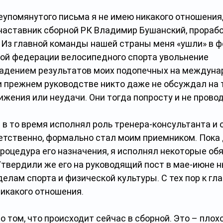
упомянутого письма я не имею никакого отношения, 
наставник сборной РК Владимир Бушанский, прорабо
– Из главной команды нашей страны меня «ушли» в ф
кой федерации велосипедного спорта увольнение 
адением результатов моих подопечных на междуна
и прежнем руководстве никто даже не обсуждал на 
жения или неудачи. Они тогда попросту и не прово
в то время исполнял роль тренера-консультанта и о
ветственно, формально стал моим приемником. Пока
роцедура его назначения, я исполнял некоторые об
Утвердили же его на руководящий пост в мае-июне 
делам спорта и физической культуры. С тех пор к гл
никакого отношения.
о том, что происходит сейчас в сборной. Это – плохо