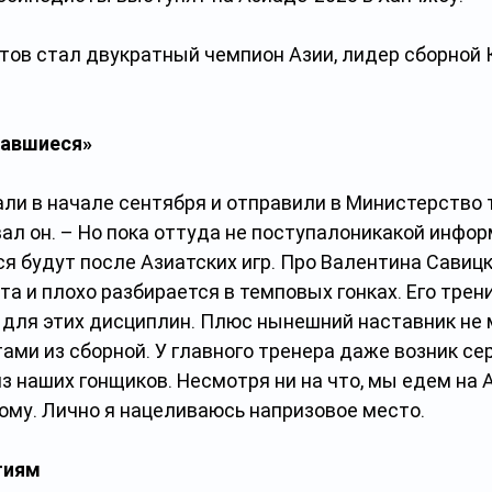
тов стал двукратный чемпион Азии, лидер сборной 
савшиеся»
ли в начале сентября и отправили в Министерство 
вал он. – Но пока оттуда не поступалоникакой инфор
я будут после Азиатских игр. Про Валентина Савицко
та и плохо разбирается в темповых гонках. Его тре
 для этих дисциплин. Плюс нынешний наставник не 
ами из сборной. У главного тренера даже возник се
з наших гонщиков. Несмотря ни на что, мы едем на А
ому. Лично я нацеливаюсь напризовое место.
тиям