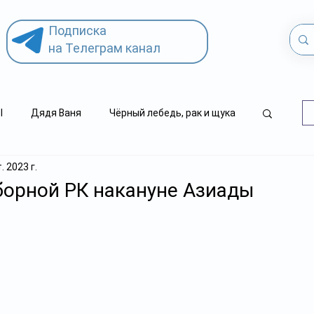
Подписка
на Телеграм канал
l
Дядя Ваня
Чёрный лебедь, рак и щука
. 2023 г.
.kz
детский суицид
борной РК накануне Азиады