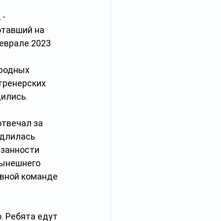
- 
тавший на 
еврале 2023 
родных 
тренерских 
дились.
твечал за 
 длилась 
язанности 
нынешнего 
авной команде 
. Ребята едут 