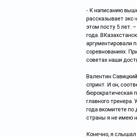
- К написанию выше
рассказывает экс-
этом посту 5 лет. 
года. ВКазахстанс
аргументировали п
соревнованиях. Пр
советах наши дости
Валентин Савицкий 
спринт. И он, соот
бюрократическая п
главного тренера. 
года вкомитете по 
страны я не имею 
Конечно, я слышал 