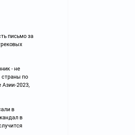
 
ть письмо за 
трековых 
ик - не 
 страны по 
 Азии-2023, 
али в 
кандал в 
случится 