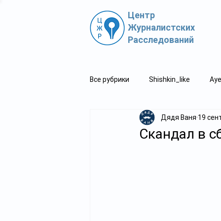
Центр
Журналистских
Расследований
Все рубрики
Shishkin_like
Aye
Дядя Ваня
19 сент
Политпросвет.kz
Свидетель
Скандал в с