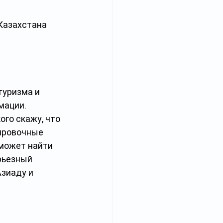
Казахстана 
туризма и 
мации. 
го скажу, что 
нировочные 
может найти 
рьезный 
зиаду и 