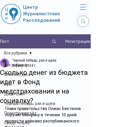
Центр
Журналистских
Расследований
Регистрация
Пост
Все рубрики
Черный лебедь, рак и щука
Все рубрики
9 февр. 2024 г.
Сколько денег из бюджета
Shishkin_like
идет в Фонд
Ayel
медстрахования и на
Дядя Ваня
социалку?
Чёрный лебедь, рак и щука
Глава правительства Олжас Бектенов 
Политпросвет.kz
поручил Минфину в течение 10 дней 
провести ревизию республиканского 
Свидетель.kz