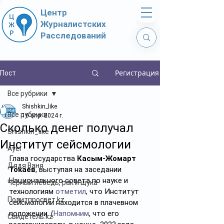
Центр
Журналистских
Расследований
Регистрация
Пост
Все рубрики
Shishkin_like
Все рубрики
16 апр. 2024 г.
Сколько денег получал
Shishkin_like
Институт сейсмологии
Ayel
Глава государства 
Касым-Жомарт 
Дядя Ваня
Токаев
, выступая на заседании 
Национального совета по науке и 
Чёрный лебедь, рак и щука
технологиям 
отметил
, что Институт 
Политпросвет.kz
сейсмологии находится в плачевном 
положении. (
Напомним
, что его 
Свидетель.kz