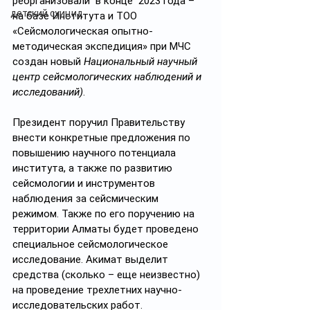
реорганизовали  в конце  2023 года – 
детский суицид
на базе Института и ТОО 
«Сейсмологическая опытно-
методическая экспедиция» при МЧС 
создан новый 
Национальный научный 
центр сейсмологических наблюдений и 
исследований)
.
Президент поручил Правительству 
внести конкретные предложения по 
повышению научного потенциала 
института, а также по развитию 
сейсмологии и инструментов 
наблюдения за сейсмическим 
режимом. Также по его поручению на 
территории Алматы будет проведено 
специальное сейсмологическое 
исследование. Акимат выделит 
средства (сколько – еще неизвестно) 
на проведение трехлетних научно-
исследовательских работ.