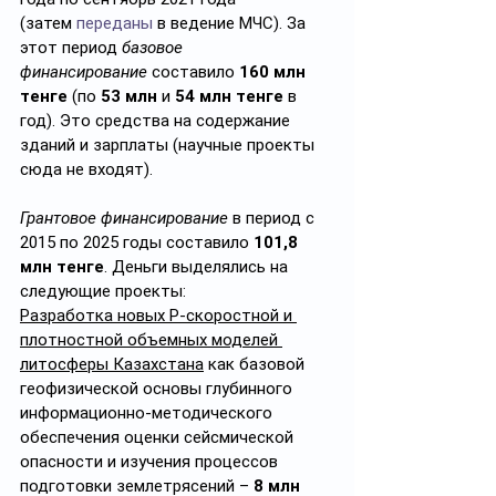
(затем
 переданы
 в ведение МЧС). За 
этот период 
базовое 
финансирование
 составило 
160 млн 
тенге
 (по 
53 млн
 и 
54 млн тенге
 в 
год). Это средства на содержание 
зданий и зарплаты (научные проекты 
сюда не входят).
Грантовое финансирование
 в период с 
2015 по 2025 годы составило 
101,8 
млн тенге
. Деньги выделялись на 
следующие проекты:
Разработка новых Р-скоростной и 
плотностной объемных моделей 
литосферы Казахстана
 как базовой 
геофизической основы глубинного 
информационно-методического 
обеспечения оценки сейсмической 
опасности и изучения процессов 
подготовки землетрясений – 
8 млн 